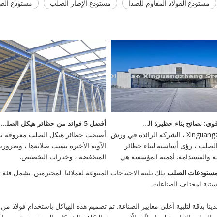
مستودع الفولاذ المقاوم للصدأ
مستودع الإطار الصلب
مستودع الصل
<
بناء أساس قوي: نصائح بناء حظيرة الصلب
أفضل 5 فوائد من حظائر هيكل الصلب - استثمار دائم
يقدم Xinguangzheng ، الشركة الرائدة في ورش
أصبحت حظائر هيكل الصلب معروفة تدر
صلب ، رؤى أساسية لبناء حظائر
الآونة الأخيرة بسبب صلابةها ، وضروري
تينة والمستدامة. أهمية المؤسسة هي
المنخفضة ، وخيارات التخصيص.
أهمية ، وخيارات مرنة مثل الأسس
مستودعات الصلب
تلك تلبية الاحتياجات المتنوعة لعملائنا المحترمين. تشمل ف
كوام الحلزونية توفر الاستقرار ضد
جستية لمختلف الصناعات.
ية.
ا بدقة لتلبية أعلى معايير الصناعة. تم تصميم هذه الهياكل باستخدام فولاذ من ا