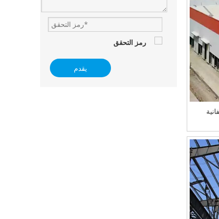
يقدم
انية