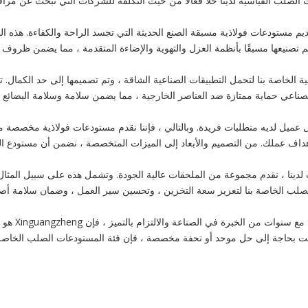
الصلب القياسية لدينا حلاً فعالًا من حيث التكلفة للشركات التي تبحث عن مراف
فولاذية مسبقة الصنع: يتفوق Xinguangzheng في تقديم مستودعات فولاذية مسبقة الصنع الحديثة التي تجسد ال
تم تصنيعها مسبقًا بأنظمة العزل والتهوية والإضاءة المتقدمة ، مما يضمن ظروف 
اصة بنا لتحمل التطبيقات الصناعية الشاقة ، وتم تصميمها إلى حد الكمال. توف
الصناعي حماية ممتازة ضد العناصر الخارجية ، مما يضمن سلامة وسلامة البضائع ا
لمخصصة: في Xinguangzheng ، نفهم أن كل عميل لديه متطلبات فريدة. وبالتالي ، فإننا نقدم مستودعات 
 أهداف عملك. من التصميم والأبعاد إلى الميزات المتخصصة ، نضمن أن مستود
 ، نقدم مجموعة من الملحقات عالية الجودة. وتشمل هذه على سبيل المثال لا 
صلب الخاصة بنا لتعزيز سعة التخزين ، وتحسين سير العمل ، وضمان سلامة أصو
اختر gzheng
اء كنت بحاجة إلى حل موحد أو تحفة مخصصة ، فإن فئة المستودعات الصلب الخاصة بن