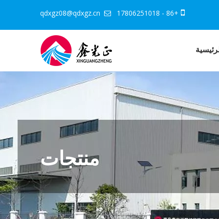
qdxgz08@qdxgz.cn
+86 - 17806251018


رئيسية
منتجات