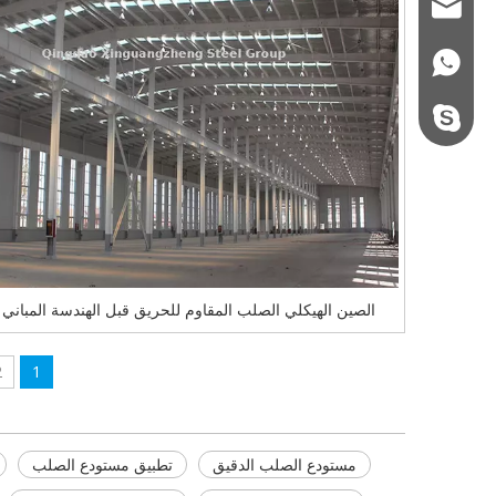
qdxgz08@qdxgz
+86 - 178062510
steel.gulture.xg
الصين الهيكلي الصلب المقاوم للحريق قبل الهندسة المباني ا
2
1
مستودع الصلب الدقيق
تطبيق مستودع الصلب