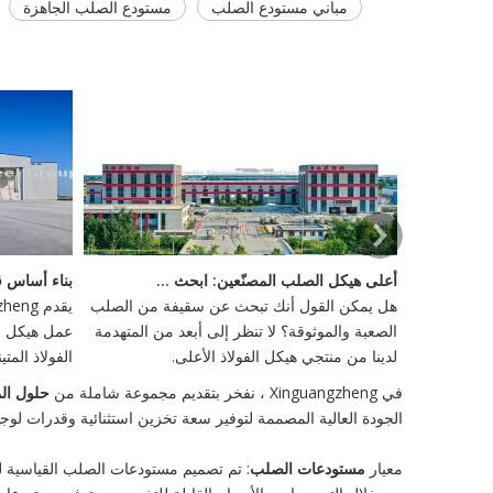
مباني مستودع الصلب
مستودع الصلب الجاهزة
لادخار مع المباني الصلب التجارية
أعلى هيكل الصلب المصنّعين: ابحث عن سقيفك المثالي للبيع
 تدريجياً في
هل يمكن القول أنك تبحث عن سقيفة من الصلب
 التكلفة ،
الصعبة والموثوقة؟ لا تنظر إلى أبعد من المتهدمة
عمل هيكل ال
لدينا من منتجي هيكل الفولاذ الأعلى.
الفولاذ الم
أمر بالغ ال
في Xinguangzheng ، نفخر بتقديم مجموعة شاملة من
حلول ال
العميقة والأ
الجودة العالية المصممة لتوفير سعة تخزين استثنائية وقدرات لو
القوى الخارج
معيار
مستودعات الصلب
: تم تصميم مستودعات الصلب القياسية لدين