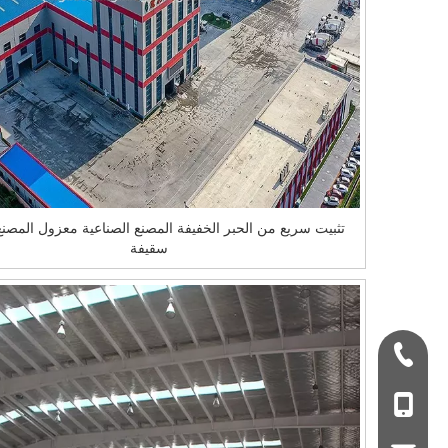
تثبيت سريع من الحبر الخفيفة المصنع الصناعية معزول المصن
سقيفة
+ 86-532-833067
+86 - 178062510