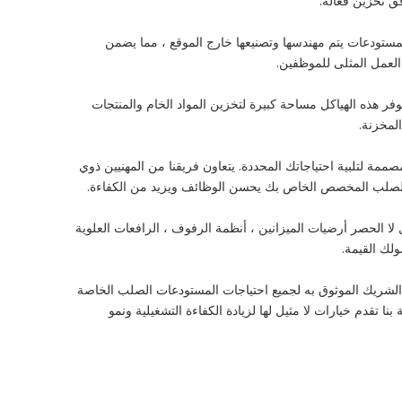
ق تخزين فعالة.
راحة والكفاءة. هذه المستودعات يتم مهندسها وتصنيعها خارج الموقع ، مما يضمن
العمل المثلى للموظفين.
ر هذه الهياكل مساحة كبيرة لتخزين المواد الخام والمنتجات
لمخزنة.
فولاذية مخصصة مصممة لتلبية احتياجاتك المحددة. يتعاون فريقنا من المهنيين ذوي
ع الصلب المخصص الخاص بك يحسن الوظائف ويزيد من الكفاءة.
الحصر أرضيات الميزانين ، أنظمة الرفوف ، الرافعات العلوية
لك القيمة.
Xinguan لحلول مستودعات الصلب التي لا مثيل لها: مع سنوات من الخبرة في الصناعة والالتزام بالتميز ، فإن Xinguangzheng هو الشريك الموثوق به لجميع احتياجات المستودعات الصلب الخاصة
ا تقدم خيارات لا مثيل لها لزيادة الكفاءة التشغيلية ونمو