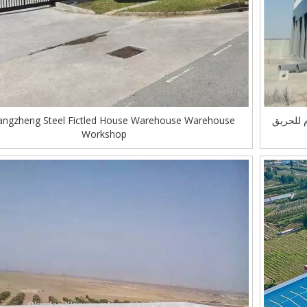
 للحريق
angzheng Steel Fictled House Warehouse Warehouse
Workshop