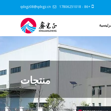
qdxgz08@qdxgz.cn
+86 - 17806251018


رئيسية
منتجات