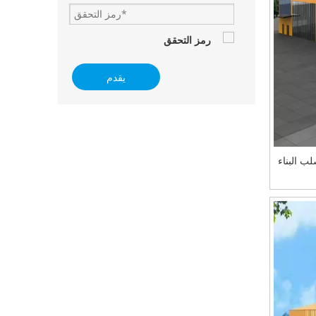
يقدم
لب البناء