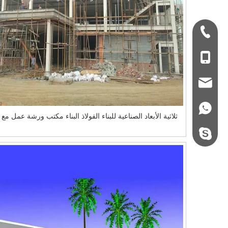
+ 86-532-833067
+86 - 178062510
qdxgz08@qdxgz
+86 - 178062510
ثلاثية الأبعاد الصناعية للبناء الفولاذ البناء مكتب ورشة عمل مع 
steel.gulture.xg