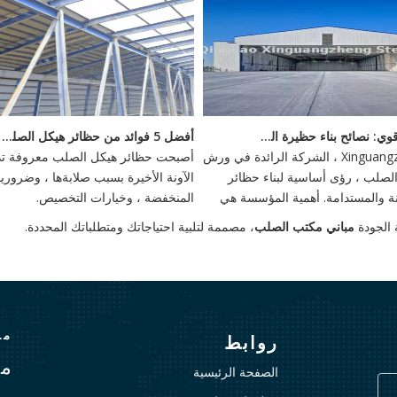
<
بناء أساس قوي: نصائح بناء حظيرة الصلب
أفضل 5 فوائد من حظائر هيكل الصلب - استثمار دائم
يقدم Xinguangzheng ، الشركة الرائدة في ورش
أصبحت حظائر هيكل الصلب معروفة تدر
صلب ، رؤى أساسية لبناء حظائر
الآونة الأخيرة بسبب صلابةها ، وضروري
تينة والمستدامة. أهمية المؤسسة هي
المنخفضة ، وخيارات التخصيص.
أهمية ، وخيارات مرنة مثل الأسس
مباني مكتب الصلب
، مصممة لتلبية احتياجاتك ومتطلباتك المحددة.
كوام الحلزونية توفر الاستقرار ضد
ية.
منذ
روابط
مع
الصفحة الرئيسية