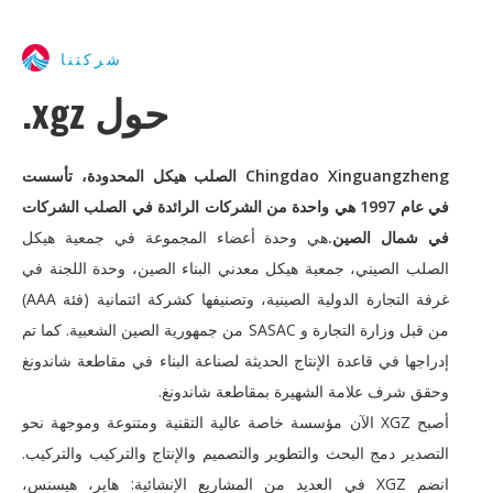
شركتنا
حول xgz.
Chingdao Xinguangzheng الصلب هيكل المحدودة، تأسست
في عام 1997 هي واحدة من الشركات الرائدة في الصلب الشركات
في شمال الصين.
هي وحدة أعضاء المجموعة في جمعية هيكل
الصلب الصيني، جمعية هيكل معدني البناء الصين، وحدة اللجنة في
غرفة التجارة الدولية الصينية، وتصنيفها كشركة ائتمانية (فئة AAA)
من قبل وزارة التجارة و SASAC من جمهورية الصين الشعبية. كما تم
إدراجها في قاعدة الإنتاج الحديثة لصناعة البناء في مقاطعة شاندونغ
وحقق شرف علامة الشهيرة بمقاطعة شاندونغ.
أصبح XGZ الآن مؤسسة خاصة عالية التقنية ومتنوعة وموجهة نحو
التصدير دمج البحث والتطوير والتصميم والإنتاج والتركيب والتركيب.
انضم XGZ في العديد من المشاريع الإنشائية: هاير، هيسنس،