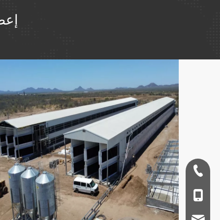
إعطا
+ 86-532-833067
+86 - 178062510
qdxgz08@qdxgz