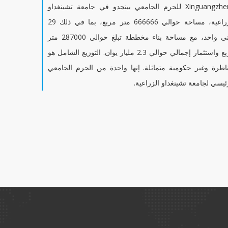
Xinguangzheng للحرم الجامعي بينجدو في جامعة تشينغداو
الزراعية، مساحة حوالي 666666 متر مربع، بما في ذلك 29
مبنى واحد، مع مساحة بناء مخططة تبلغ حوالي 287000 متر
مربع واستثمار إجمالي حوالي 2.3 مليار يوان. التوزيع الشامل هو
اظرة وغير حكومية متماثلة. إنها واحدة من الحرم الجامعي
ئيسي لجامعة تشينغداو الزراعية.