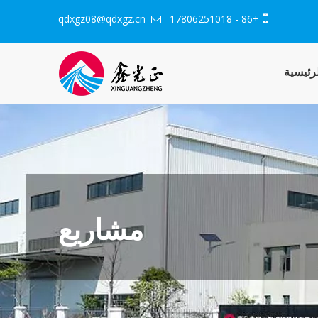
qdxgz08@qdxgz.cn
+86 - 17806251018


رئيسية
مشاريع