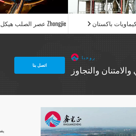
يماويات باكستان
Zhongjie عصر الصلب هيكل إطار سفر

روحنا
اتصل بنا
والامتنان والتجاوز