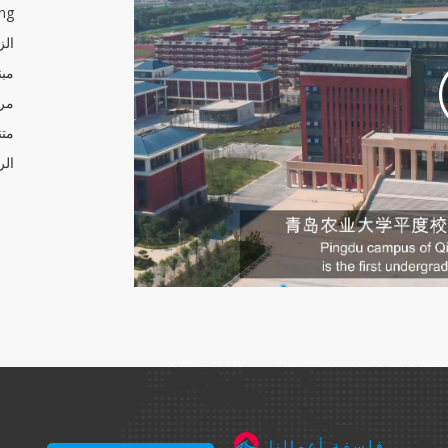
متن
الر
فلسفة أعمالنا