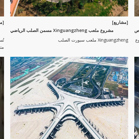
[مشاريع]
[مش
اص
مشروع ملعب Xinguangzheng مسمن الصلب الرياضي
ع
Xinguangzheng ملعب سبورت الصلب
تُس
متا