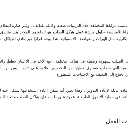
سبب مزاياها المختلفة. هذه الترتيبات صعبة وقابلة للتكيف ، وغير ضارة للنظام 
ايا الأساسية
حلول ورشة عمل هيكل الصلب
هو تضامنهم. الفولاذ هي مناطق 
رثية مثل الهزات والعواصف الاستوائية. هذا يتبعه قرارًا غير عادي للهياكل ا
يل الصلب بسهولة وصقله في هياكل مختلفة ، مع الأخذ في الاعتبار خططًا رائع
يع التنمية التي تتطلب مستوى خطيرًا من التخصيص. علاوة على ذلك ، ليس من
ي تحتاج إلى التكيف مع الاحتياجات المتطورة.
ة قابلة لإعادة التدوير ، وهذا يعني أنه يمكن إعادة استخدامها بشكل جيد للغ
يساعد في حماية الأصول الطبيعية. علاوة على ذلك ، فإن هياكل الصلب منتجة للطا
ت العمل