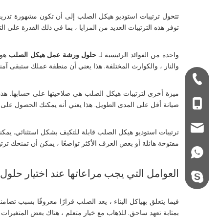
تتحول ترتيبات استوديو هيكل الصلب إلى أن تكون مشهورة تدريجي
توفر هذه الترتيبات العديد من المزايا ، بما في ذلك القدرة على 
واحدة من الفوائد الرئيسية لـ
حلول ورشة عمل هيكل الصلب
هو 
والنار ، والكوارث المختلفة. هذا يعني أن منطقة عملك ستبقى آمنة
+ 86-532-833067
ميزة أخرى لترتيبات هيكل الصلب هي صلاحيتها على حسابها. هذه
+86 - 178062510
صيانة أقل على المدى الطويل. هذا يعني أنه يمكنك الحصول على ص
qdxgz08@qdxgz
ترتيبات استوديو هيكل الصلب قابلة للتكيف بشكل استثنائي. يم
مفتوحة هائلة أو بعض الغرف الأكثر تواضعًا ، يمكن أن تمنحك ترت
+86 - 178062510
العوامل التي يجب مراعاتها عند اختيار حلو
steel.gulture.xg
فيما يتعلق بهياكل البناء ، يعد الصلب قرارًا معروفًا بسبب تضام
بمثابة تعهد ساحق. للذهاب مع خيار متعلم ، هناك بعض المتغيرات 