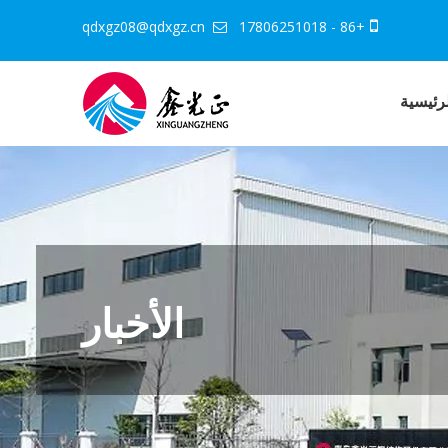
qdxgz08@qdxgz.cn
+86 - 17806251018


رئيسية
الأخبار