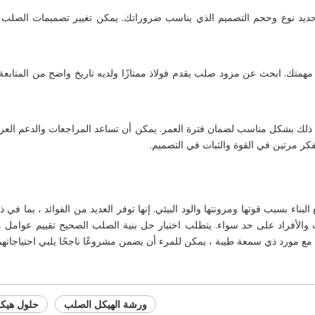
تحديد نوع وحجم التصميم الذي يناسب ضروراتك. يمكن تغيير تصميمات الصلب 
جة مهمتك. ابحث عن مزود صلب يقدم فولاذ ممتازًا ولديه تاريخ واضح من المتابع
ذلك بشكل مناسب لضمان فترة العمر. يمكن أن تساعد المراجعات والدعم العر
تفكر مرتين في القوة والثبات في التصميم.
بناء بسبب قوتها ومرونتها والود البيئي. إنها توفر العديد من الفوائد ، بما في ذل
كات والأفراد على حد سواء. يتطلب اختيار حل بنية الصلب الصحيح تقييم عوامل
ل مع مورد ذي سمعة طيبة ، يمكن للمرء أن يضمن مشروعًا ناجحًا يلبي احتياجاتهم
ورشة الهيكل الصلب
حلول هيك