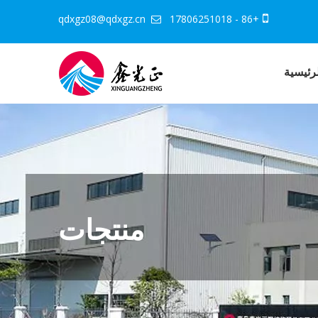
qdxgz08@qdxgz.cn
+86 - 17806251018


رئيسية
منتجات