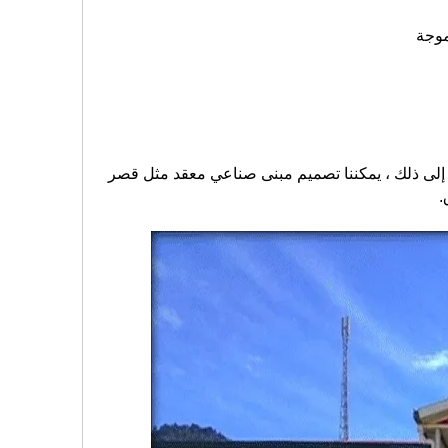
Auto CAD و PKPM و MTS و 3D3s و Tarch و Tekla (X Steel) وما إلى ذلك ، يمكننا تصميم مبنى صناعي معقد مثل قصر