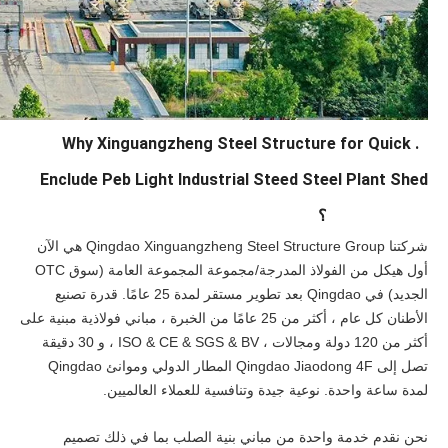
3. Why Xinguangzheng Steel Structure for Quick
Enclude Peb Light Industrial Steed Steel Plant Shed
Construction؟
شركتنا Qingdao Xinguangzheng Steel Structure Group هي الآن
أول هيكل من الفولاذ المدرجة/مجموعة المجموعة العامة (سوق OTC
الجديد) في Qingdao بعد تطوير مستقر لمدة 25 عامًا. قدرة تصنيع
الأطنان كل عام ، أكثر من 25 عامًا من الخبرة ، مباني فولاذية مبنية على
أكثر من 120 دولة ومجالات ، ISO & CE & SGS & BV ، و 30 دقيقة
تصل إلى Qingdao Jiaodong 4F المطار الدولي وموانئ Qingdao
لمدة ساعة واحدة. نوعية جيدة وتنافسية للعملاء العالميين.
نحن نقدم خدمة واحدة من مباني بنية الصلب بما في ذلك تصميم