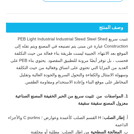
وصف المنتج
تثبيت سريع PEB Light Industrial Industrial Steed Steel Shed
Construction عبارة عن مبنى يتم تصنيعه في المصنع ويتم نقله إلى
الموقع بعد الانتهاء. الجيبية ليست طريقة بناء فعالة من حيث التكلفة
فحسب ، بل توفر أيضًا مرونة للتطبيق المقصود. يحتوي بناء PEB على
العديد من المزايا التي تحتوي على اتساق وفعالية من حيث التكلفة
وسهولة الامتثال والكفاءة والتحول السريع والجودة العالية وتقليل
المخاطر على موقع البناء وإعادة الاستخدام ومقاومة الطقس.
1. المواصفات
من
تثبيت سريع من الحبر الخفيفة المصنع الصناعية
معزول المصنع سقيفة سقيفة
أ.
إطار الصلب:
H القسم الصلب كأعمدة وعوارض ؛ C purlins والأجزاء
الداعمة
ب.
المعالجة السطحية
من إطار الصلب: مطلية أو مجلفنة