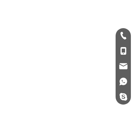
+ 86-532-833067
+86 - 178062510
qdxgz08@qdxgz
+86 - 178062510
steel.gulture.xg