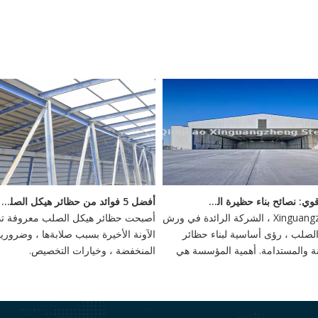
<
بناء أساس قوي: نصائح بناء حظيرة الصلب
أفضل 5 فوائد من حظائر هيكل الصلب - استثمار دائم
يقدم Xinguangzheng ، الشركة الرائدة في ورش
أصبحت حظائر هيكل الصلب معروفة تدر
صلب ، رؤى أساسية لبناء حظائر
الآونة الأخيرة بسبب صلابةها ، وضروري
تينة والمستدامة. أهمية المؤسسة هي
المنخفضة ، وخيارات التخصيص.
أهمية ، وخيارات مرنة مثل الأسس
كوام الحلزونية توفر الاستقرار ضد
ية.