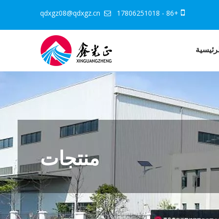
qdxgz08@qdxgz.cn
+86 - 17806251018


رئيسية
منتجات