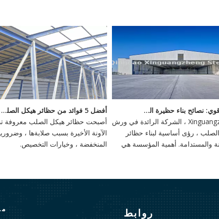
<
بناء أساس قوي: نصائح بناء حظيرة الصلب
أفضل 5 فوائد من حظائر هيكل الصلب - استثمار دائم
يقدم Xinguangzheng ، الشركة الرائدة في ورش
أصبحت حظائر هيكل الصلب معروفة تدر
صلب ، رؤى أساسية لبناء حظائر
الآونة الأخيرة بسبب صلابةها ، وضروري
تينة والمستدامة. أهمية المؤسسة هي
المنخفضة ، وخيارات التخصيص.
أهمية ، وخيارات مرنة مثل الأسس
كوام الحلزونية توفر الاستقرار ضد
ية.
منذ
روابط