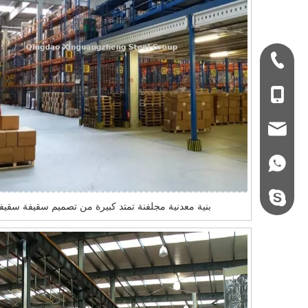
+ 86-532-833067
+86 - 178062510
qdxgz08@qdxgz
+86 - 178062510
steel.gulture.xg
بنية معدنية مجلفنة تمتد كبيرة من تصميم سقيفة سقيف