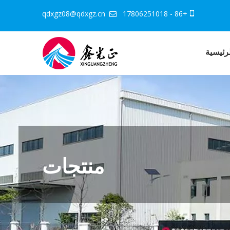
qdxgz08@qdxgz.cn
+86 - 17806251018


رئيسية
منتجات