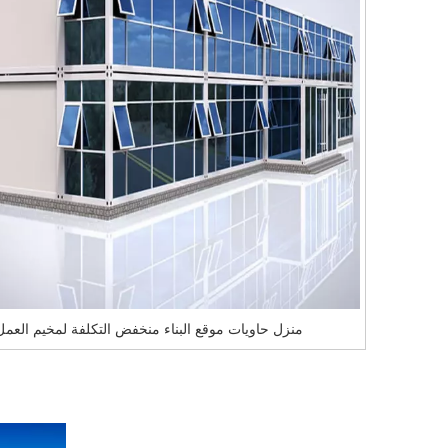
منزل حاويات موقع البناء منخفض التكلفة لمخيم العمل