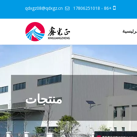
qdxgz08@qdxgz.cn
+86 - 17806251018


رئيسية
منتجات