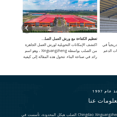
تعظيم الكفاءة مع ورش العمل الصلب الجاهزة
يجياً في
اكتشف الإمكانات التحويلية لورش العمل الجاهزة
ات الدعم
من الصلب بواسطة Xinguangzheng ، وهو اسم
رائد في صناعة البناء. تتحول هذه المقالة إلى كيفية
إعادة تعريف ورش العمل هذه وإنتاجية في البناء ،
وتبني الابتكار والاستدامة.
 عام 1997
لومات عنا
Chingdao Xinguangzheng الصلب هيكل المحدودة، تأسست في