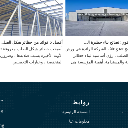
<
بناء أساس قوي: نصائح بناء حظيرة الصلب
أفضل 5 فوائد من حظائر هيكل الصلب - استثمار دائم
يقدم Xinguangzheng ، الشركة الرائدة في ورش
أصبحت حظائر هيكل الصلب معروفة تدر
صلب ، رؤى أساسية لبناء حظائر
الآونة الأخيرة بسبب صلابةها ، وضروري
تينة والمستدامة. أهمية المؤسسة هي
المنخفضة ، وخيارات التخصيص.
أهمية ، وخيارات مرنة مثل الأسس
كوام الحلزونية توفر الاستقرار ضد
ية.
منذ
روابط
مع
الصفحة الرئيسية
معلومات عنا