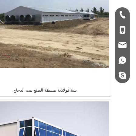
+ 86-532-833067
+86 - 178062510
qdxgz08@qdxgz
+86 - 178062510
steel.gulture.xg
بنية فولاذية مسبقة الصنع بيت الدجاج