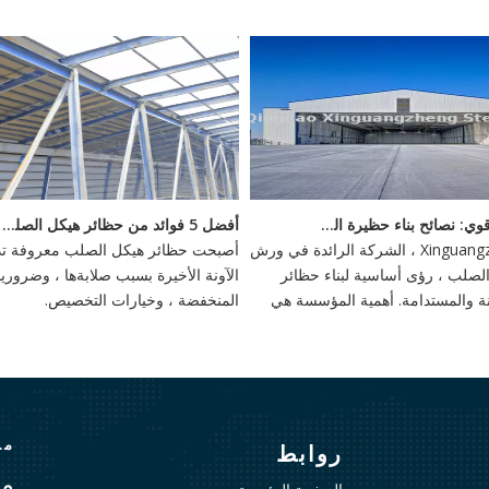
<
بناء أساس قوي: نصائح بناء حظيرة الصلب
أفضل 5 فوائد من حظائر هيكل الصلب - استثمار دائم
يقدم Xinguangzheng ، الشركة الرائدة في ورش
أصبحت حظائر هيكل الصلب معروفة تدر
صلب ، رؤى أساسية لبناء حظائر
الآونة الأخيرة بسبب صلابةها ، وضروري
تينة والمستدامة. أهمية المؤسسة هي
المنخفضة ، وخيارات التخصيص.
أهمية ، وخيارات مرنة مثل الأسس
كوام الحلزونية توفر الاستقرار ضد
ية.
منذ
روابط
مع