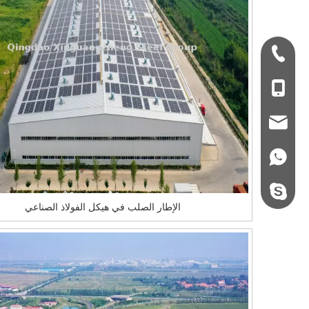
+ 86-532-833067
+86 - 178062510
qdxgz08@qdxgz
+86 - 178062510
steel.gulture.xg
الإطار الصلب في هيكل الفولاذ الصناعي