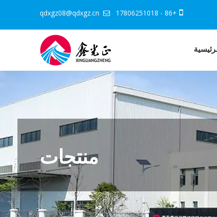
qdxgz08@qdxgz.cn
+86 - 17806251018


رئيسية
منتجات