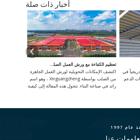
أخبار ذات صلة
تعظيم الكفاءة مع ورش العمل الصلب الجاهزة
يجياً في
اكتشف الإمكانات التحويلية لورش العمل الجاهزة
ات الدعم
من الصلب بواسطة Xinguangzheng ، وهو اسم
رائد في صناعة البناء. تتحول هذه المقالة إلى كيفية
إعادة تعريف ورش العمل هذه وإنتاجية في البناء ،
وتبني الابتكار والاستدامة.
 عام 1997
لومات عنا