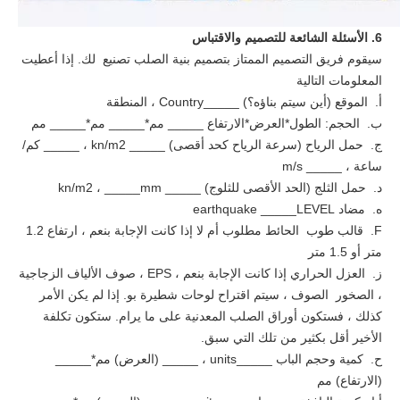
6. الأسئلة الشائعة للتصميم والاقتباس
سيقوم فريق التصميم الممتاز بتصميم بنية الصلب تصنيع لك. إذا أعطيت
المعلومات التالية
أ. الموقع (أين سيتم بناؤه؟) _____Country ، المنطقة
ب. الحجم: الطول*العرض*الارتفاع _____ مم*_____ مم*_____ مم
ج. حمل الرياح (سرعة الرياح كحد أقصى) _____ kn/m2 ، _____ كم/
ساعة ، _____ m/s
د. حمل الثلج (الحد الأقصى للثلوج) _____ kn/m2 ، _____mm
ه. مضاد earthquake _____LEVEL
F. قالب طوب الحائط مطلوب أم لا إذا كانت الإجابة بنعم ، ارتفاع 1.2
متر أو 1.5 متر
ز. العزل الحراري إذا كانت الإجابة بنعم ، EPS ، صوف الألياف الزجاجية
، الصخور الصوف ، سيتم اقتراح لوحات شطيرة بو. إذا لم يكن الأمر
كذلك ، فستكون أوراق الصلب المعدنية على ما يرام. ستكون تكلفة
الأخير أقل بكثير من تلك التي سبق.
ح. كمية وحجم الباب _____units ، _____ (العرض) مم*_____
(الارتفاع) مم