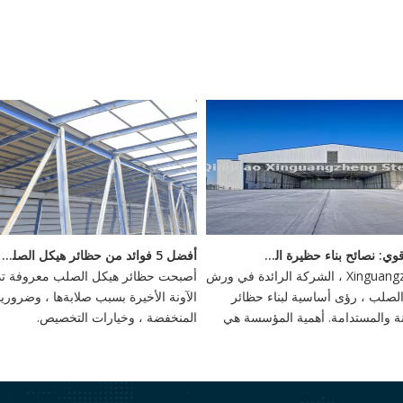
<
بناء أساس قوي: نصائح بناء حظيرة الصلب
أفضل 5 فوائد من حظائر هيكل الصلب - استثمار دائم
يقدم Xinguangzheng ، الشركة الرائدة في ورش
أصبحت حظائر هيكل الصلب معروفة تدر
صلب ، رؤى أساسية لبناء حظائر
الآونة الأخيرة بسبب صلابةها ، وضروري
تينة والمستدامة. أهمية المؤسسة هي
المنخفضة ، وخيارات التخصيص.
أهمية ، وخيارات مرنة مثل الأسس
كوام الحلزونية توفر الاستقرار ضد
ية.