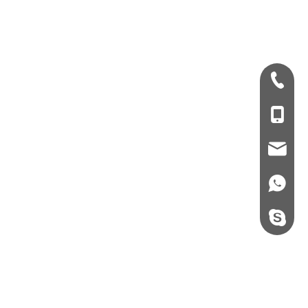
+ 86-532-833067
+86 - 178062510
qdxgz08@qdxgz
+86 - 178062510
steel.gulture.xg