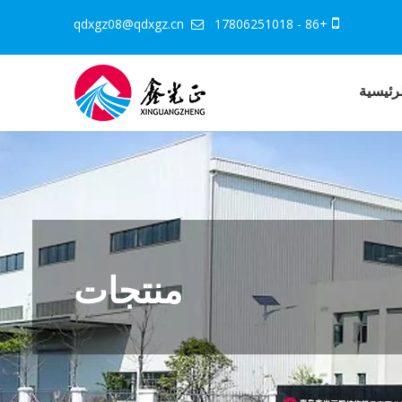
qdxgz08@qdxgz.cn
+86 - 17806251018


رئيسية
منتجات