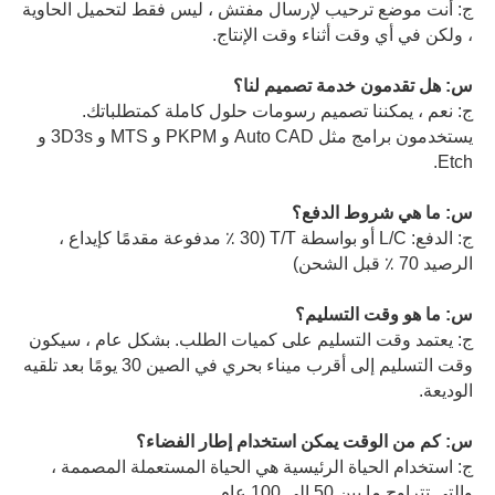
ج: أنت موضع ترحيب لإرسال مفتش ، ليس فقط لتحميل الحاوية
، ولكن في أي وقت أثناء وقت الإنتاج.
س: هل تقدمون خدمة تصميم لنا؟
ج: نعم ، يمكننا تصميم رسومات حلول كاملة كمتطلباتك.
يستخدمون برامج مثل Auto CAD و PKPM و MTS و 3D3s و
Etch.
س: ما هي شروط الدفع؟
ج: الدفع: L/C أو بواسطة T/T (30 ٪ مدفوعة مقدمًا كإيداع ،
الرصيد 70 ٪ قبل الشحن)
س: ما هو وقت التسليم؟
ج: يعتمد وقت التسليم على كميات الطلب. بشكل عام ، سيكون
وقت التسليم إلى أقرب ميناء بحري في الصين 30 يومًا بعد تلقيه
الوديعة.
س: كم من الوقت يمكن استخدام إطار الفضاء؟
ج: استخدام الحياة الرئيسية هي الحياة المستعملة المصممة ،
والتي تتراوح ما بين 50 إلى 100 عام