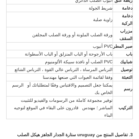
ربطة عنق
أنبوب الصلب الدائري
دعامة
شريط الجولة
دعامة
زاوية صلبة
الركبة
مزراب
ورقة الصلب الملونة أو ورقة الصلب المجلفن
السقف
صبر المطر
PVC أنبوب
باب
باب الأرجوحة أو الباب المنزلق أو الباب الأسطوانة
شبابيك
PVC الصلب أو نافذة سبيكة الألومنيوم
توصيل
الترباس المرساة ، الترباس عالي القوة ، الترباس الشائع
التعبئة
وفقا لقائمة العبوات التي صنعها مهندسنا
يمكننا جعل التصميم والاقتباس وفقًا لمتطلباتك أو الرسم
رسم
الخاص بك
توفير مجموعة كاملة من الرسومات والفيديو للتثبيت
التركيب
المباشر ؛ مهندس قادرون على البقاء في الموقع لتوجيه
البناء
3. تفاصيل المنتج من
uruguay ستارة الجدار الجاهز هيكل الصلب