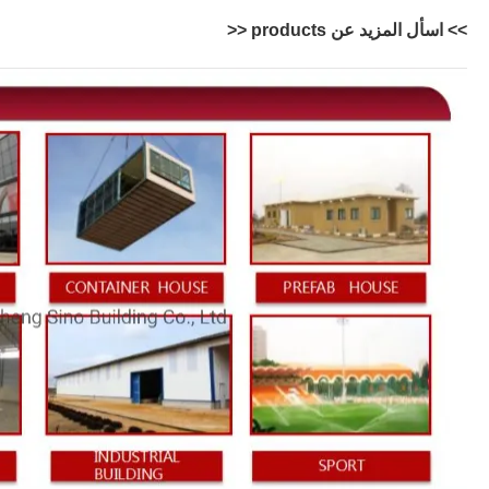
>> اسأل المزيد عن p
roducts
<<