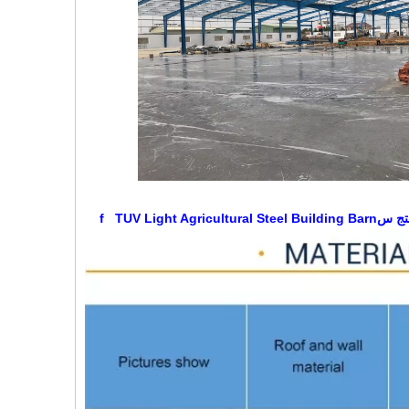
نتج س
f TUV Light Agricultural Steel Building Barn