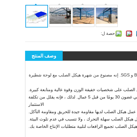
حصة ل:
وصف المنتج
شهادة CE و BV و SGS. إنه مصنوع من شهرة هيكل الصلب مع لوحة شطيرة
لصلب على شخصيات خفيفة الوزن وقوة عالية ومتابعة كبيرة.
وقت البناء القصير: على سبيل المثال ، يمكن الانتهاء من مبنى 3000 متر مربع في غضون 30 يومًا من قبل 5 عمال. لذلك ، فإنه يقلل من تكلفة
الاستثمار
مل هيكل الصلب لديها مقاومة جيدة للحريق ومقاومة التآكل.
هيكل الصلب سهلة التحرك ، ولا تتسبب في عدم تلوث البيئة.
ل الصلب تجميع الرافعات لتلبية متطلبات الإنتاج الخاصة بك.