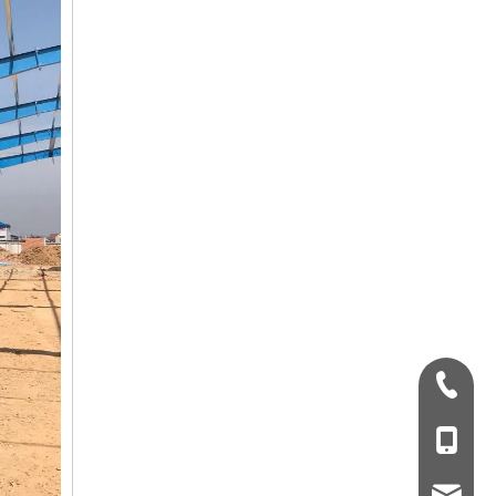
+ 86-532-833067
+86 - 178062510
qdxgz08@qdxgz