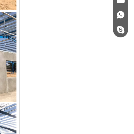
+86 - 178062510
steel.gulture.xg