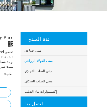
ng Barn
فئة المنتج
مبنى صناعي
CE و BV و SGS
ISO ،
مبنى الفولاذ الزراعي
تثبيت سري
مبنى الصلب التجاري
الكمية:
مبنى الصلب السكني
إكسسوارات بناء الصلب
اتصل بنا