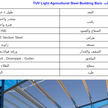
TUV Light Agricultu
البعد
طول x عرض x الطور ، السقف ميل
منحدر واحد
يكتب
فترة واحد
الشعاع والعمود
H&I القسم Q235B/Q345B
بورلين
C/Z Section Steel بحجم 20 ، Z160-300
تستعد
زاوية 
السقف والجدار
ورقة فولاذي
الملحق
Skylight Band ، Downpipe ، Gutter ، جهاز 
سطح
الطلاء 
طَرد
ال