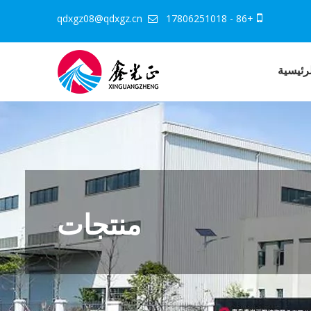
qdxgz08@qdxgz.cn
+86 - 17806251018


رئيسية
منتجات