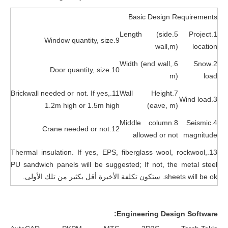
Basic Design Requirements
5.Length (side
1.Project
9.Window quantity, size
wall,m)
location
6.Width (end wall,
2.Snow
10.Door quantity, size
m)
load
11.Brickwall needed or not. If yes,
7.Wall Height
3.Wind load
1.2m high or 1.5m high
(eave, m)
8.Middle column
4.Seismic
12.Crane needed or not
allowed or not
magnitude
13.Thermal insulation. If yes, EPS, fiberglass wool, rockwool,
PU sandwich panels will be suggested; If not, the metal steel
sheets will be ok. ستكون تكلفة الأخيرة أقل بكثير من تلك الأولى.
Engineering Design Software: