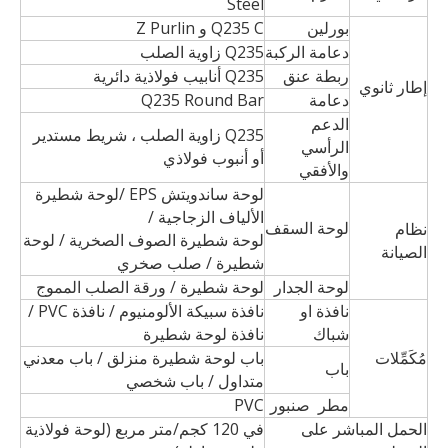
Steel
بورلين
Q235 C و Z Purlin
دعامة الركبة
Q235 زاوية الصلب
ربطة عنق
Q235 أنابيب فولاذية دائرية
إطار ثانوي
دعامة
Q235 Round Bar
الدعم
Q235 زاوية الصلب ، شريط مستدير
الرأسي
أو أنبوب فولاذي
والأفقي
لوحة ساندويتش EPS /لوحة شطيرة
الألياف الزجاجية /
لوحة السقف
نظام
لوحة شطيرة الصوف الصخرية / لوحة
الصيانة
شطيرة / صلب صخري
لوحة الجدار
لوحة شطيرة / ورقة الصلب المموج
نافذة او
نافذة سبيكة الألومنيوم / نافذة PVC /
شباك
نافذة لوحة شطيرة
مُكَمِّلات
باب لوحة شطيرة منزلق / باب معدني
باب
متداول / باب شخصي
مطر صنبور
PVC
الحمل المباشر على
في 120 كجم/متر مربع (لوحة فولاذية