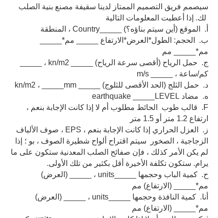
سيصمم فريق التصميم الممتاز لدينا سقيفة مصنع بنية الصلب
لك. إذا أعطيت المعلومات التالية
أ. الموقع (أين سيتم بناؤه؟) _____Country ، المنطقة
ب. الحجم: الطول*العرض*الارتفاع _____ مم*_____
مم*_____ مم
ج. حمل الرياح (أقصى سرعة الرياح) _____ kn/m2 ، _____
كم/ساعة ، _____ m/s
د. حمل الثلج (الحد الأقصى للثلوج) _____ kn/m2 ، _____mm
ه. مضاد earthquake _____LEVEL
F. قالب طوب الحائط مطلوب أم لا إذا كانت الإجابة بنعم ،
ارتفاع 1.2 متر أو 1.5 متر
ز. العزل الحراري إذا كانت الإجابة بنعم ، EPS ، صوف الألياف
الزجاجية ، الصخور سيتم اقتراح ألواح شطيرة الصوف ، بو ؛ إذا
لم يكن الأمر كذلك ، فإن صفائح الصلب المعدنية ستكون على ما
يرام. ستكون تكلفة الأخيرة أقل بكثير من تلك الأولى.
ح. كمية الباب وحجمها _____units ، _____ (العرض)
مم*_____ (الارتفاع) مم
أنا. كمية النافذة وحجمها _____units ، _____ (العرض)
مم*_____ (الارتفاع) مم