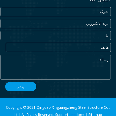
يقدم
Copyright © 2021 Qingdao Xinguangzheng Steel Structure Co.,
Ltd. All Rights Reserved. Support
Leadong
|
Sitemap