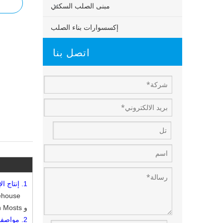
مبنى الصلب السكني
إكسسوارات بناء الصلب
اتصل بنا
1.
إنتاج ال
و U Section Mosts ، والسقف والجدران باستخدام مجموعة متنوعة من الألواح والمكونات الأخرى مثل النوافذ والأبواب ، والرافعات.
2.
مواصف