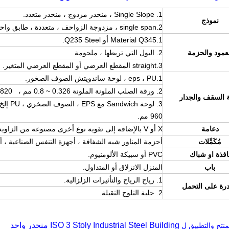
1. Single Slope ، منحدر مزدوج ، منحدر متعدد.
نموذج
2.single span ، مزدوجة الزواحف ، متعددة ، طابق واحد ، مزدوج طوابق.
1.Material Q345 أو Q235 Steel.
عمود والحزمة
2. البول التي تربطها ، ملحومة
3.straight المقطع العرضي أو المقطع العرضي المتغير.
1.eps ، PU ، لوحة ساندويتش الصوف الصخور.
2. ورقة الصلب الملونة الملونة 0.326 ~ 0.8 مم ، YX28-205-820 (عرض 820 مم).
 السقف والجدار
960 مم.
دعامة
X أو V بالإضافة إلى تقوية نوع أخرى مصنوعة من الزاوية ، أنبوب مستدير إلخ.
مُكَمِّلات
أحزمة المناور شبه الشفافة ، أجهزة التنفس الصناعية 
افذة او شباك
PVC أو سبيكة الألومنيوم.
باب
المنزل الانزلاق أو المتداول.
1. رياح الرياح والتأثيرات الزلزالية.
درة على التحمل
2. حلبة الثلوج الثقيلة.
ISO 3 Stoly Industrial Steel Building منحدر واحد
منتج والتطبيق ل