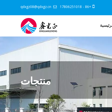
qdxgz08@qdxgz.cn
+86 - 17806251018


رئيسية
منتجات