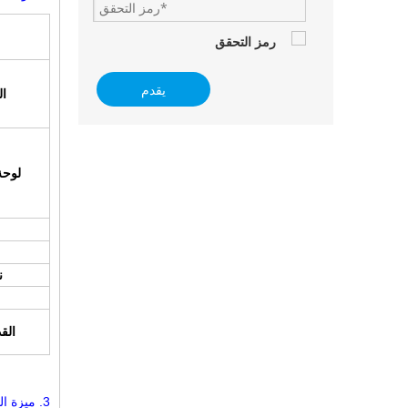
يقدم
ال
لوحة
ن
الق
3.
ميزة ال