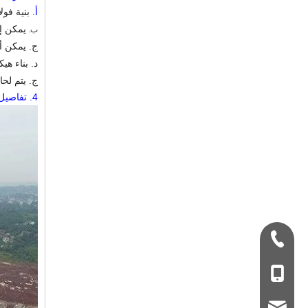
أ.
بنية فول
يمكن إع
ب.
ج. يمكن 
د. بناء ه
ج. يتم لحام القسم H عن طريق التبسيط التلقائي في ا
4.
تفاصيل
+ 86-532-833067
+86 - 178062510
qdxgz08@qdxgz