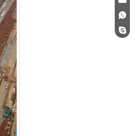
+86 - 178062510
steel.gulture.xg