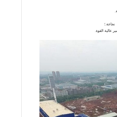
.
نجاعة.؛