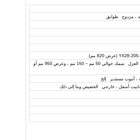
3. لوحة Sandwich مع EPS ، الصوف الصخري ، PU إلخ العزل سمك حوالي 50 مم ~ 150 مم ، وعرض 950 مم أو
، أنابيب أسفل ، خارجي الحضيض وما إلى ذلك