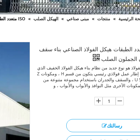
ة الرئيسية
»
منتجات
»
مبنى صناعي
»
الهيكل الصلب
»
ISO متعدد الطبقات هيكل الفولاذ الصناعي بناء سقف الجملون الجملون الصلب
متعدد الطبقات هيكل الفولاذ الصناعي بناء سقف
 الجملون الصلب
ولاذ هو نوع جديد من نظام بناء هيكل الفولاذ الخفيف الذي
يتكون من إطار عمل فولاذي رئيسي يتكون من قسم H ، ومكونات Z
و U Section ، والسقف والجدران باستخدام مجموعة متنوعة من
لمكونات الأخرى مثل النوافذ والأبواب والأبواب ، و
رسالتك