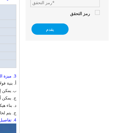
يقدم
3.
ميزة المنتج وتطبيق ISO متعدد 
أ.
بنية فول
يمكن إع
ب.
ج. يمكن 
د. بناء ه
ج. يتم لحام القسم H عن طريق التبسيط التلقائي في ا
4.
تفاصيل