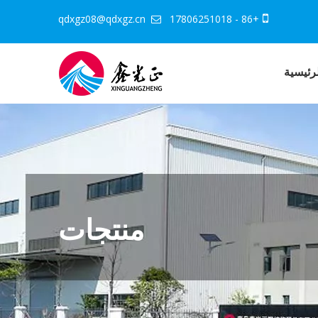
qdxgz08@qdxgz.cn
+86 - 17806251018


رئيسية
منتجات