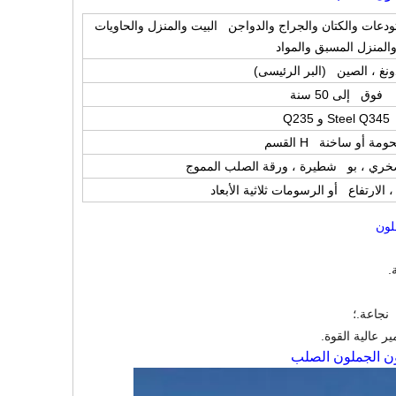
عات والكتان والجراج والدواجن البيت والمنزل والحاويات
المنزل المسبق والمواد
نغ ، الصين (البر الرئيسى)
فوق إلى 50 سنة
Steel Q345 و Q235
ومة أو ساخنة H القسم
 الارتفاع أو الرسومات ثلاثية الأبعاد
.
نجاعة.؛