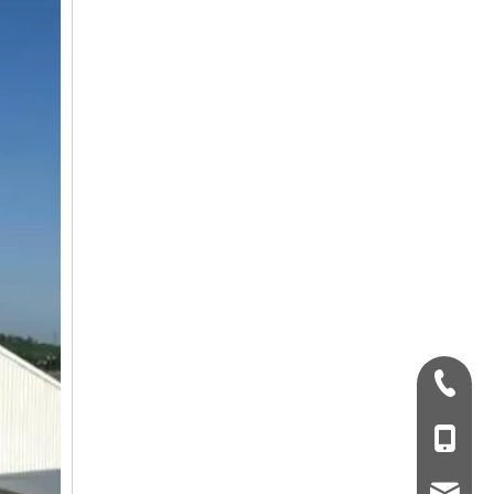
+ 86-532-833067
+86 - 178062510
qdxgz08@qdxgz