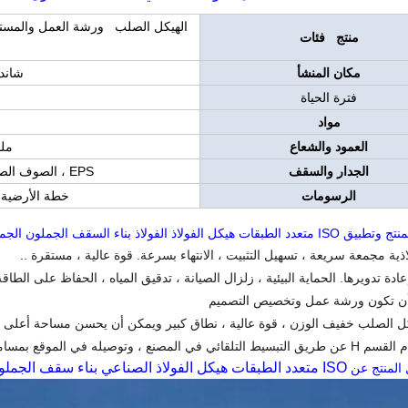
الهيكل الصلب ورشة العمل والمستود
منتج فئات
و
مكان المنشأ
شاندو
فترة الحياة
مواد
العمود والشعاع
ملح
الجدار والسقف
EPS ، الصوف الصخري ، بو شطيرة ، ورقة الصلب المموج
الرسومات
خطة الأرضية ،
الطبقات هيكل الفولاذ الفولاذ بناء السقف الجملون الجملون
اذية مجمعة سريعة ، تسهيل التثبيت ، الانتهاء بسرعة. قوة عالية ، مستقرة ..
ادة تدويرها. الحماية البيئية ، زلزال الصيانة ، تدقيق المياه ، الحفاظ على الطاقة
أن تكون ورشة عمل وتخصيص التصميم
يكل الصلب خفيف الوزن ، قوة عالية ، نطاق كبير ويمكن أن يحسن مساحة أعلى 
لمصنع ، وتوصيله في الموقع بمسامير عالية القوة.
ISO متعدد الطبقات هيكل الفولاذ الصناعي بناء سقف الجملون الجملون الصلب
 المنتج عن