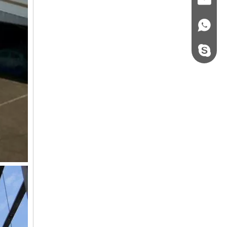
+86 - 178062510
steel.gulture.xg