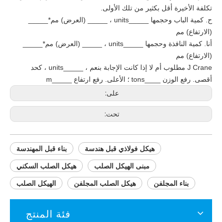
تكلفة الأخيرة أقل بكثير من تلك الأولى.
ح. كمية الباب وحجمها _____units ، _____ (العرض) مم*_____
(الارتفاع) مم
أنا. كمية النافذة وحجمها _____units ، _____ (العرض) مم*_____
(الارتفاع) مم
J Crane مطلوب أم لا إذا كانت الإجابة بنعم ، _____units ، كحد
أقصى. رفع الوزن ____tons ؛ الأعلى. رفع ارتفاع _____m
على:
تحت:
هيكل فولاذي قبل هندسة
بناء قبل المهندسة
مبنى الهيكل الصلب
هيكل الصلب السكني
بناء المجلفن
هيكل الصلب المجلفن
الهيكل الصلب
فئة المنتج