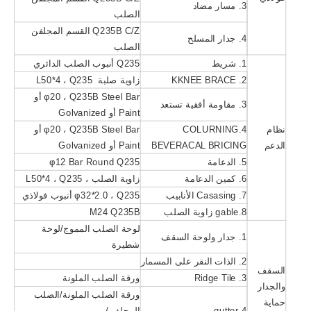
3. مسار مضاد
الصلب
Q235B C/Z القسم المجلفن
4. جدار المسلح
الصلب
1. شريط
Q235 أنبوب الصلب الدائري
2. KKNEE BRACE
زاوية صلبة L50*4 ، Q235
φ20 ، Q235B Steel Bar أو
3. مقاومة أفقية تستعد
Paint أو Golvanized
نظام
4.COLURNING
φ20 ، Q235B Steel Bar أو
الدعم
BEVERACAL BRICING
Paint أو Golvanized
5. الدعامة
φ12 Bar Round Q235
6. كمين الدعامة
زاوية الصلب ، L50*4 ، Q235
7. Casasing الأنابيب
φ32*2.0 ، Q235 أنبوب فولاذي
8.gable زاوية الصلب
M24 Q235B
لوحة الصلب المموج/لوحة
1. جدار ولوحة السقف
شطيرة
2. الذات النقر على المسمار
السقف
3. Ridge Tile
ورقة الصلب الملونة
والجدار
ورقة الصلب الملونة/الصلب
حماية
4.gutter
المجلفن/