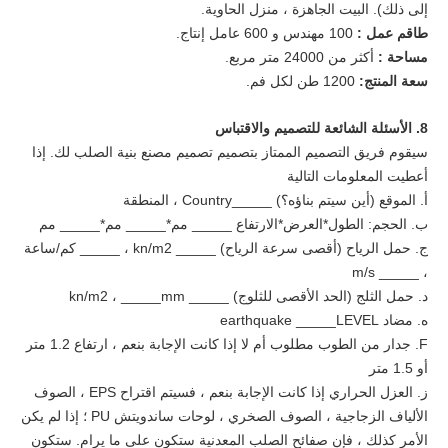
إلى ذلك). البيت الجاهزة ، منزل الحاوية.
طاقم عمل :
100 مهندس و 600 عامل إنتاج.
مساحة :
أكثر من 24000 متر مربع.
سعة المنتج:
1200 طن لكل فم.
8. الأسئلة الشائعة للتصميم والاقتباس
سيقوم فريق التصميم الممتاز بتصميم تصميم مصنع بنية الصلب لك. إذا
أعطيت المعلومات التالية
أ. الموقع (أين سيتم بناؤه؟) _____Country ، المنطقة
ب. الحجم: الطول*العرض*الارتفاع _____ مم*_____ مم*_____ مم
ج. حمل الرياح (أقصى سرعة الرياح) _____ kn/m2 ، _____ كم/ساعة
، _____ m/s
د. حمل الثلج (الحد الأقصى للثلوج) _____ kn/m2 ، _____mm
ه. مضاد earthquake _____LEVEL
F. جدار من الطوب مطلوب أم لا إذا كانت الإجابة بنعم ، ارتفاع 1.2 متر
أو 1.5 متر
ز. العزل الحراري إذا كانت الإجابة بنعم ، فسيتم اقتراح EPS ، الصوف
الألياف الزجاجية ، الصوف الصخري ، لوحات ساندويتش PU ؛ إذا لم يكن
الأمر كذلك ، فإن صفائح الصلب المعدنية ستكون على ما يرام. ستكون