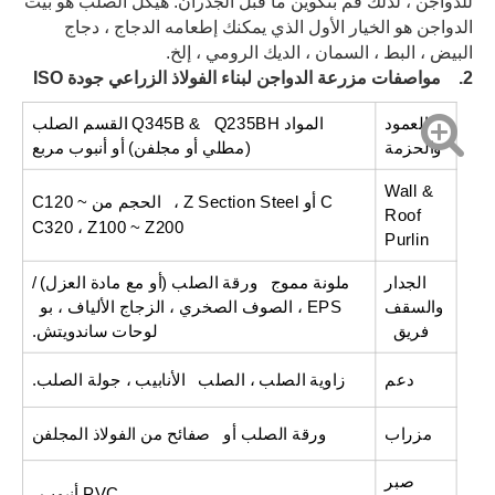
للدواجن ، لذلك قم بتكوين ما قبل الجدران. هيكل الصلب هو بيت
الدواجن هو الخيار الأول الذي يمكنك إطعامه الدجاج ، دجاج
البيض ، البط ، السمان ، الديك الرومي ، إلخ.
2. مواصفات مزرعة الدواجن لبناء الفولاذ الزراعي جودة ISO
العمود
المواد Q345B & Q235BH القسم الصلب
والحزمة
(مطلي أو مجلفن) أو أنبوب مربع
Wall &
C أو Z Section Steel ، الحجم من C120 ~
Roof
C320 ، Z100 ~ Z200
Purlin
الجدار
ملونة مموج ورقة الصلب (أو مع مادة العزل) /
والسقف
EPS ، الصوف الصخري ، الزجاج الألياف ، بو
فريق
لوحات ساندويتش.
دعم
زاوية الصلب ، الصلب الأنابيب ، جولة الصلب.
مزراب
ورقة الصلب أو صفائح من الفولاذ المجلفن
صبر
PVC أنبوب