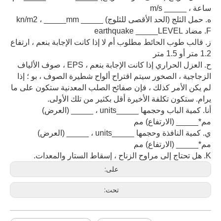
ساعة ، _____ m/s
ه. حمل الثلج (الحد الأقصى للثلوج) _____ kn/m2 ، _____mm
F. مضاد earthquake _____LEVEL
ز. قالب طوب
الحائط مطلوب أم لا إذا كانت الإجابة بنعم ، ارتفاع
1.2 متر أو 1.5 متر
ح. العزل الحراري إذا كانت الإجابة بنعم ، EPS ، صوف الألياف
الزجاجية ، الصخور
سيتم اقتراح ألواح شطيرة الصوف ، بو ؛ إذا
لم يكن الأمر كذلك ، فإن صفائح الصلب المعدنية ستكون على ما
يرام. ستكون تكلفة الأخيرة أقل بكثير من تلك الأولى.
أنا. كمية الباب وحجمها _____units ، _____ (العرض)
مم*_____ (الارتفاع) مم
ي. كمية النافذة وحجمها _____units ، _____ (العرض)
مم*_____ (الارتفاع) مم
K. هل تحتاج إلى مراوح الزناح ، إسقاط الستار والمعدات.
على:
تحت: