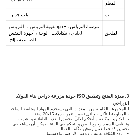
المطر
باب
باب جرار
مرساة الترباس ، ح
igh تقوية الترباس ، الترباس
الملحق
العادي ، ق
كايلايت لوحة ، أجهزة التنفس
الصناعية ، إلخ.
3. ميزة المنتج وتطبيق ISO جودة مزرعة دواجن بناء الفولاذ
الزراعي
المجموعة الكاملة من المعدات التي تستخدم المواد المجلفنة الساخنة
أ.
، المقاومة للتآكل ، والتي تضمن عمر خدمة 15-20 سنة.
الإدارة المكثفة والتحكم الآلي. تحقيق التغذية التلقائية والشرب
ب.
وتنظيف السماد وجمع البيض والتحكم في البيئة ، يمكن أن يساعد في
تحسين كفاءة العمل وتوفير تكلفة العمالة.
زيادة الكثافة عالية ، وتوفير الأراضي والاستثمار.
ج.