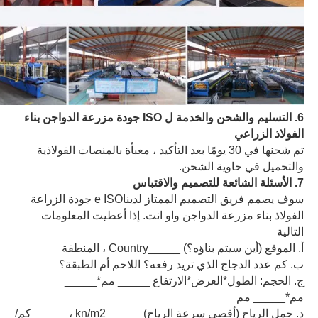
6. التسليم والشحن والخدمة ل ISO جودة مزرعة الدواجن بناء
الفولاذ الزراعي
تم شحنها في 30 يومًا بعد التأكيد ، معبأة بالمنصات الفولاذية
والتحميل في حاوية الشحن.
7. الأسئلة الشائعة للتصميم والاقتباس
سوف يصمم فريق التصميم الممتاز لدينا
e
ISO جودة الزراعة
الفولاذ بناء مزرعة الدواجن و
او انت. إذا أعطيت المعلومات
التالية
أ. الموقع (أين سيتم بناؤه؟) _____Country ، المنطقة
ب. كم عدد الدجاج الذي تريد رفعه؟ اللاحم أم الطبقة؟
ج. الحجم: الطول*العرض*الارتفاع _____ مم*_____
مم*_____ مم
د. حمل الرياح (أقصى سرعة الرياح) _____ kn/m2 ، _____ كم/