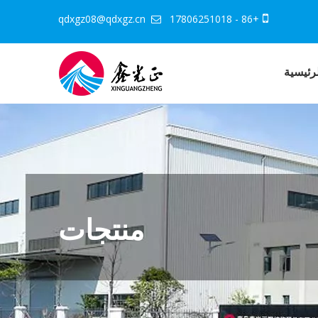
qdxgz08@qdxgz.cn
+86 - 17806251018


رئيسية
منتجات