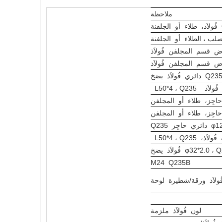
ملاحظة
َذ L50*4 ، Q235
َذ، L50*4 ، Q235
M24 Q235B
ولاَذ ورقة/شطيرة لوحة
لون فُولاَذ ملزمة