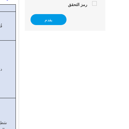
يقدم
فُ
د
سَط