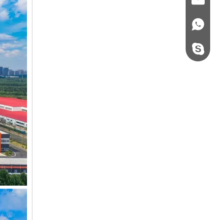
+86 - 178062510
steel.gulture.xg