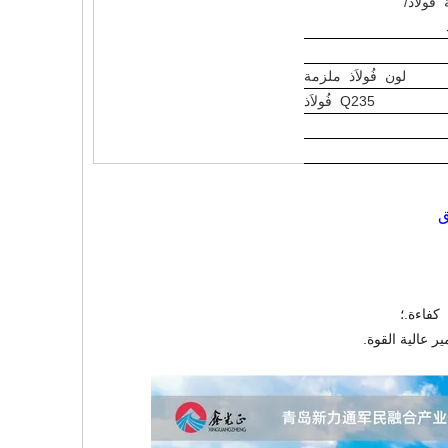
ُولاَذ/
لون فُولاَذ ملزمة
Q235 فُولاَذ
كفاءة.؛