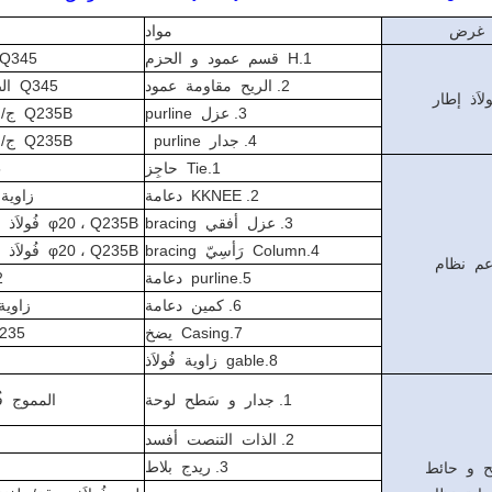
غرض
مواد
1.H قسم عمود و الحزم
Q345 فُولاَذ، طلاء أو الجلفنة
2. الريح مقاومة عمود
Q345 الصلب ، الطلاء أو الجلفنة
ولاَذ إطار
3. عزل purline
Q235B ج/ض قسم المجلفن فُولاَذ
4. جدار purline
Q235B ج/ض قسم المجلفن فُولاَذ
1.Tie حاجِز
Q235 دائري فُولاَذ يضخ
2. KKNEE دعامة
زاوية فُولا
3. عزل أفقي bracing
φ20 ، Q235B فُولاَذ حاجِز، طلاء أو المجلفن
4.Column رَأسِيّ bracing
φ20 ، Q235B فُولاَذ حاجِز، طلاء أو المجلفن
عم نظام
5.purline دعامة
φ12 دائري حاجِز Q235
6. كمين دعامة
زاوية فُولا
7.Casing يضخ
φ32*2.0 ، Q235 فُولاَذ يضخ
8.gable زاوية فُولاَذ
1. جدار و سَطح لوحة
المموج فُ
2. الذات التنصت أفسد
3. ريدج بلاط
ح و حائط