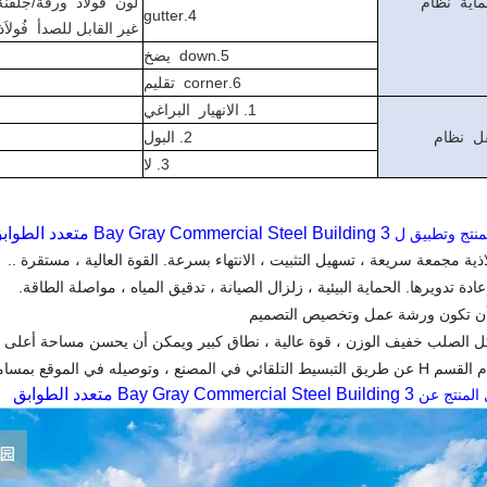
ماية نظام
لون فُولاَذ ورقة/جلفنة ف
4.gutter
غير القابل للصدأ فُولاَذ
5.down يضخ
6.corner تقليم
1. الانهيار البراغي
ل نظام
2. البول
3. لا
3 Bay Gray Commercial Steel Building متعدد الطوابق
منتج وتطبيق ل
اذية مجمعة سريعة ، تسهيل التثبيت ، الانتهاء بسرعة. القوة العالية ، مستقرة ..
ادة تدويرها. الحماية البيئية ، زلزال الصيانة ، تدقيق المياه ، مواصلة الطاقة.
أن تكون ورشة عمل وتخصيص التصميم
يكل الصلب خفيف الوزن ، قوة عالية ، نطاق كبير ويمكن أن يحسن مساحة أعلى 
لمصنع ، وتوصيله في الموقع بمسامير عالية القوة.
3 Bay Gray Commercial Steel Building متعدد الطوابق
 المنتج عن