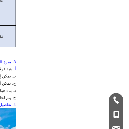
الح
قف
3.
ميزة ال
أ.
بنية فول
يمكن إع
ب.
ج. يمكن 
د. بناء ه
ج. يتم لحام القسم H عن طريق التبسيط التلقائي في ا
+ 86-532-833067
4.
تفاصيل
+86 - 178062510
qdxgz08@qdxgz