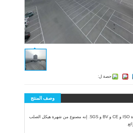
حصة ل:
وصف المنتج
يعد هذا البناء المحمول في ورشة العمل المعدنية عبارة عن مصادفة عالية الكمية مع شهادة ISO و CE و BV و SGS. إنه مصنوع من شهرة هيكل الصلب