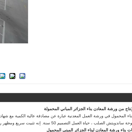
ندويتش الصلب ، حياة العمل التصميم 50 سنة. إنه تثبيت سريع ومظهر رائع.