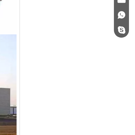
+86 - 178062510
steel.gulture.xg