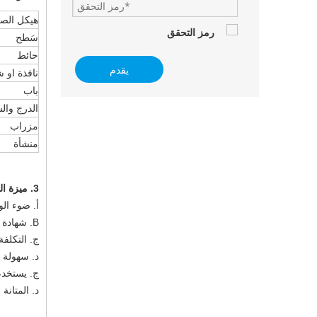
هيكل الص
سَطح
حائط
يقدم
نافذة او 
باب
الدرج وال
مزراب
منشأة
3. ميزة المنتج وتطبيق لورشة العمل المعدنية بناء الجزارات مضلع المباني المحمولة
أ. ضوء الوزن ، قوة عالية ،
B. شهادة الجودة ISO و CE و BV و SGS
ج. التكلفة
د. سهولة ال
ج. يستخدم
د. المتانة 