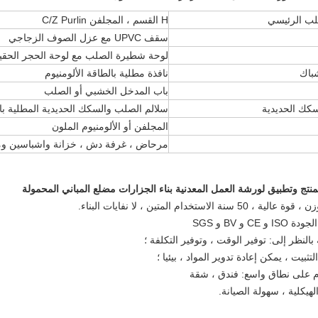
لب الرئيسي
H القسم ، المجلفن C/Z Purlin
سقف UPVC مع عزل الصوف الزجاجي
لوحة شطيرة الصلب مع لوحة الحجر الحقي
شباك
نافذة مطلية بالطاقة الألومنيوم
باب المدخل الخشبي أو الصلب
سكك الحديدية
سلالم الصلب والسكك الحديدية المطلية با
المجلفن أو الألومنيوم الملون
مرحاض ، غرفة دش ، خزانة واشباسين وما
 50 سنة الاستخدام المتين ، لا نفايات البناء.
 بالنظر إلى: توفير الوقت ، وتوفير التكلفة ؛
تثبيت ، يمكن إعادة تدوير المواد ، بيئيا ؛
 على نطاق واسع: فندق ، شقة
الهيكلية ، سهولة الصيانة.