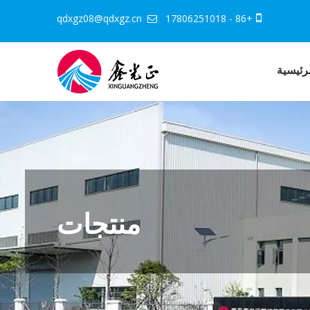
qdxgz08@qdxgz.cn
+86 - 17806251018


رئيسية
منتجات