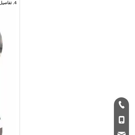
4. تفاصيل المنتج من ورشة المعادن بناء الجزائر المباني المحمولة
+ 86-532-833067
+86 - 178062510
qdxgz08@qdxgz