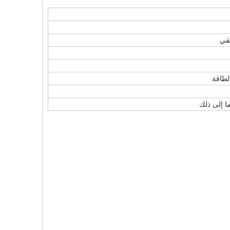
قي
لطاقة
 إلى ذلك