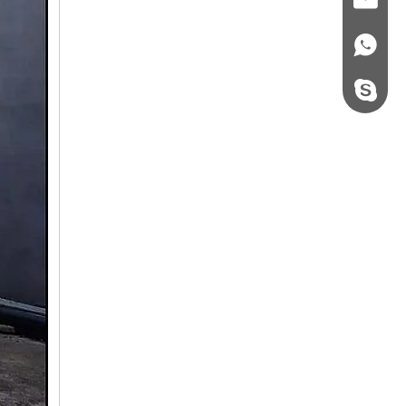
+86 - 178062510
steel.gulture.xg