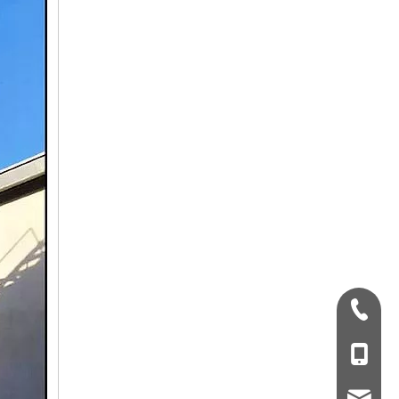
+ 86-532-833067
+86 - 178062510
qdxgz08@qdxgz