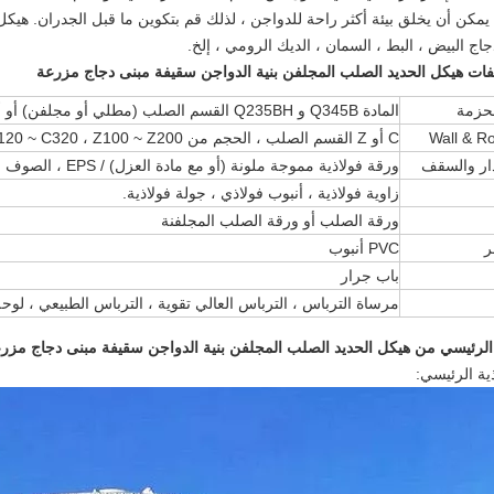
 يمكن أن يخلق بيئة أكثر راحة للدواجن ، لذلك قم بتكوين ما قبل الجدران. هيك
جاج البيض ، البط ، السمان ، الديك الرومي ، إلخ.
لحزمة
المادة Q345B و Q235BH القسم الصلب (مطلي أو مجلفن) أو أنبوب مربع
Wall & Ro
C أو Z القسم الصلب ، الحجم من C120 ~ C320 ، Z100 ~ Z200
ار والسقف
ورقة فولاذية مموجة ملونة (أو مع مادة العزل) / EPS ، الصوف الصخري ، زجاج الألياف ، لوحات شطيرة PU.
زاوية فولاذية ، أنبوب فولاذي ، جولة فولاذية.
ورقة الصلب أو ورقة الصلب المجلفنة
ر
PVC أنبوب
باب جرار
مرساة الترباس ، الترباس العالي تقوية ، الترباس الطبيعي ، لوحة 
ية الرئيسي: