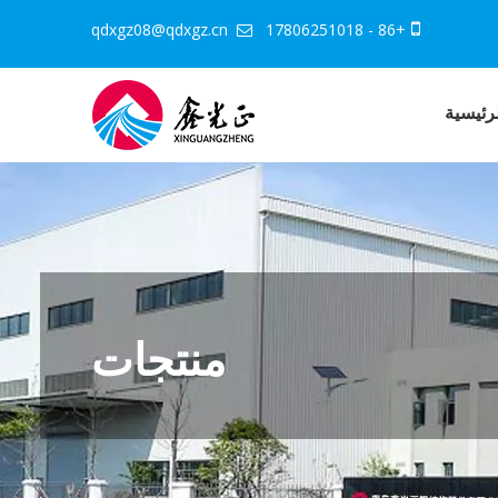
qdxgz08@qdxgz.cn
+86 - 17806251018


رئيسية
منتجات