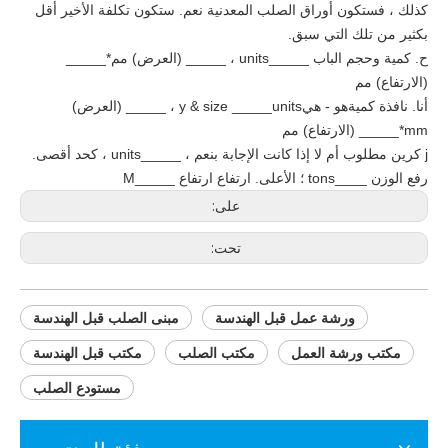
كذلك ، فستكون أوراق الصلب المعدنية
نعم
. ستكون تكلفة الأخير أقل
بكثير من تلك التي سبق.
ح.
كمية وحجم الباب _____units ، _____ (العرض) مم*_____
(الارتفاع) مم
أنا.
نافذة كمية
هو - هي
y & size _____units ، _____ (العرض)
mm*_____ (الارتفاع) مم
j
كرين مطلوب أم لا إذا كانت الإجابة بنعم ، _____units ، كحد أقصى.
رفع الوزن ____tons ؛ الأعلى. ارتفاع ارتفاع _____M
على:
تحت:
ورشة عمل قبل الهندسة
مبنى الصلب قبل الهندسة
مكتب ورشة العمل
مكتب الصلب
مكتب قبل الهندسة
مستودع الصلب