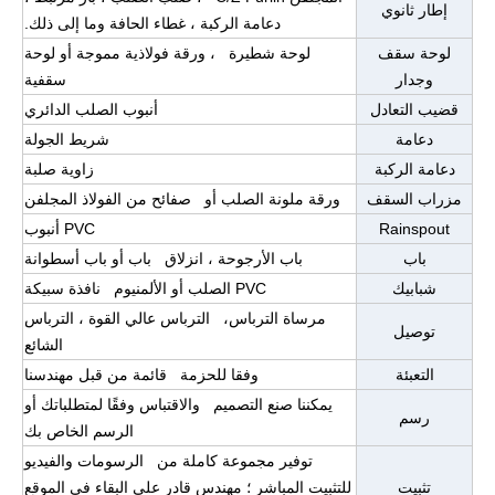
إطار ثانوي
دعامة الركبة ، غطاء الحافة وما إلى ذلك.
لوحة سقف
لوحة شطيرة ، ورقة فولاذية مموجة أو لوحة
وجدار
سقفية
قضيب التعادل
أنبوب الصلب الدائري
دعامة
شريط الجولة
دعامة الركبة
زاوية صلبة
مزراب السقف
ورقة ملونة الصلب أو صفائح من الفولاذ المجلفن
Rainspout
PVC أنبوب
باب
باب الأرجوحة ، انزلاق باب أو باب أسطوانة
شبابيك
PVC الصلب أو الألمنيوم نافذة سبيكة
مرساة الترباس، الترباس عالي القوة ، الترباس
توصيل
الشائع
التعبئة
وفقا للحزمة قائمة من قبل مهندسنا
يمكننا صنع التصميم والاقتباس وفقًا لمتطلباتك أو
رسم
الرسم الخاص بك
توفير مجموعة كاملة من الرسومات والفيديو
تثبيت
للتثبيت المباشر ؛ مهندس قادر على البقاء في الموقع