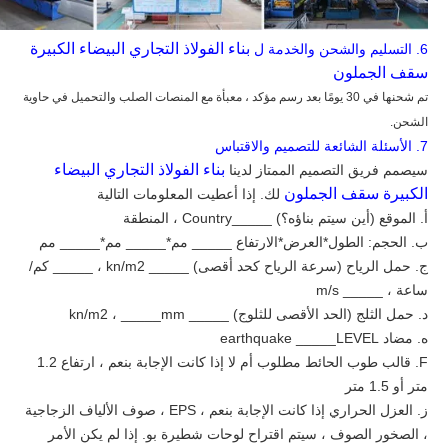
بناء الفولاذ التجاري البيضاء الكبيرة
6.
التسليم والشحن والخدمة ل
سقف الجملون
تم شحنها في 30 يومًا بعد
رسم مؤكد ، معبأة مع
المنصات الصلب
والتحميل في حاوية
الشحن.
7.
الأسئلة الشائعة للتصميم والاقتباس
بناء الفولاذ التجاري البيضاء
سيصمم فريق التصميم الممتاز لدينا
الكبيرة سقف الجملون
لك. إذا أعطيت المعلومات التالية
أ.
الموقع (أين سيتم بناؤه؟) _____Country ، المنطقة
ب.
الحجم: الطول*العرض*الارتفاع _____ مم*_____ مم*_____ مم
ج.
حمل الرياح (سرعة الرياح كحد أقصى) _____ kn/m2 ، _____ كم/
ساعة ، _____ m/s
د.
حمل الثلج (الحد الأقصى للثلوج) _____ kn/m2 ، _____mm
ه.
مضاد earthquake _____LEVEL
F.
قالب طوب
الحائط مطلوب أم لا إذا كانت الإجابة بنعم ، ارتفاع 1.2
متر أو 1.5 متر
ز.
العزل الحراري إذا كانت الإجابة بنعم ، EPS ، صوف الألياف الزجاجية
، الصخور
الصوف ، سيتم اقتراح لوحات شطيرة بو. إذا لم يكن الأمر