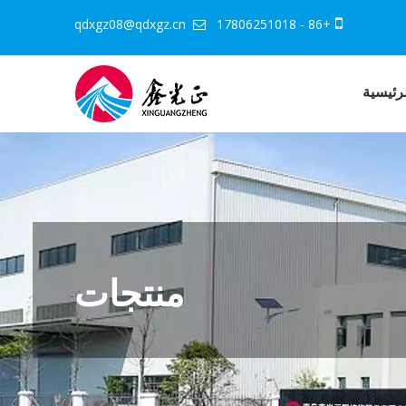
qdxgz08@qdxgz.cn
+86 - 17806251018


رئيسية
منتجات