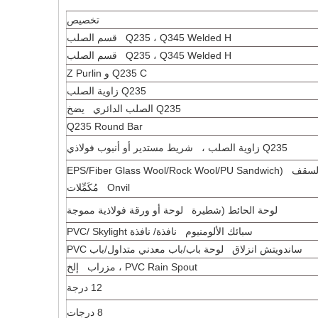
تخصيص
Q235 ، Q345 Welded H قسم الصلب
Q235 ، Q345 Welded H قسم الصلب
Q235 C و Z Purlin
Q235 زاوية الصلب
Q235 الصلب الدائري يضخ
Q235 Round Bar
Q235 زاوية الصلب ، شريط مستدير أو أنبوب فولاذي
لوحة السقف (EPS/Fiber Glass Wool/Rock Wool/PU Sandwich
Onvil مُكَمِّلات
لوحة الحائط (شطيرة لوحة أو ورقة فولاذية مموجة
سبائك الألومنيوم نافذة/ نافذة PVC/ Skylight
ساندويتش انزلاق لوحة باب/باب معدني متداول/باب PVC
PVC Rain Spout ، مزراب إلخ
12 درجة
8 درجات