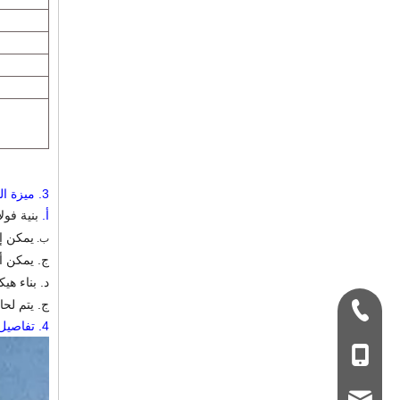
3.
ميزة ال
أ.
بنية فول
يمكن إع
ب.
ج. يمكن 
د. بناء ه
ج. يتم لحام القسم H عن طريق التبسيط التلقائي في ا
+ 86-532-833067
4.
تفاصيل
+86 - 178062510
qdxgz08@qdxgz