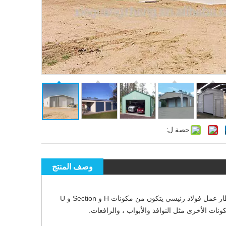
حصة ل:
وصف المنتج
مرآب الصلب السقيف هو نوع جديد من نظام بناء هيكل الفولاذ الخفيف الذي يتكون من إطار عمل فولاذ رئيسي يتكون من مكونات H و Section و U