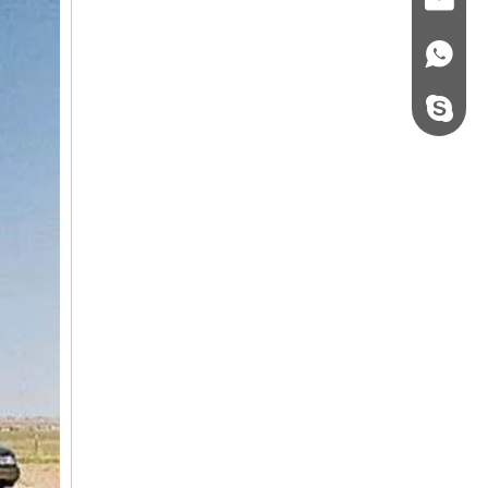
+86 - 178062510
steel.gulture.xg