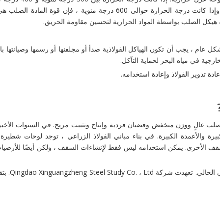
وحدة القوة والمرونة في المادة الفولاذية تنخفض بشكل كبير ، وإذا كانت درجة الحرارة حوالي 600 درجة مئوية ، فإ
ة هيكل الصلب بواسطة المواد الحرارية لتحسين مقاومة الحريق.
 عام ، يجب أن تكون الهياكل الفولاذية صدأ أو مجلفنها أو رسمها وصيانتها بان
ارجية في مياه البحر لحماية التآكل.
لب عالٍ ووزن منخفض وقضبان فردية وإنتاج وتثبيت مريح. في السنوات الأخيرة ،
بيرة والأعمدة الكبيرة. في بناء مباني الفولاذ الزراعي ، توجد لوحات شطيرة 
لسقف الأخرى. يمكن استخدامه ليس فقط لإنشاءات السقف ، ولكن أيضًا للأرضيا
يلعب إنتاج الفولاذ الزراعي دورًا أ