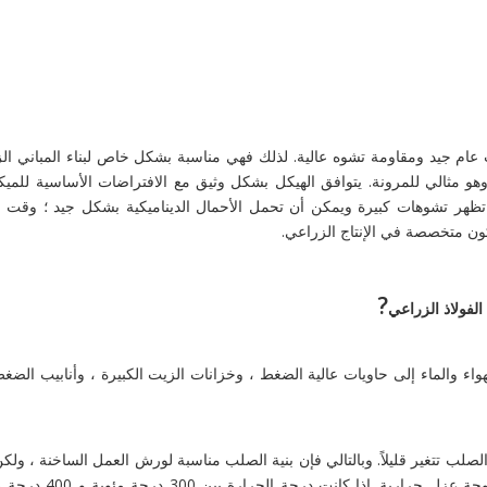
 عام جيد ومقاومة تشوه عالية. لذلك فهي مناسبة بشكل خاص لبناء المباني ال
و مثالي للمرونة. يتوافق الهيكل بشكل وثيق مع الافتراضات الأساسية للميكاني
ن تظهر تشوهات كبيرة ويمكن أن تحمل الأحمال الديناميكية بشكل جيد ؛ وقت ال
كون متخصصة في الإنتاج الزراعي.
?
الفولاذ الزراعي
هواء والماء إلى حاويات عالية الضغط ، وخزانات الزيت الكبيرة ، وأنابيب الضغط
رجة مئوية ، فإن خصائص الصلب تتغير قليلاً. وبالتالي فإن بنية الصلب مناسبة لورش العمل الساخنة ، 
السطح للإشعاع الحراري حوالي 150 ، فيجب حمايته بواسطة