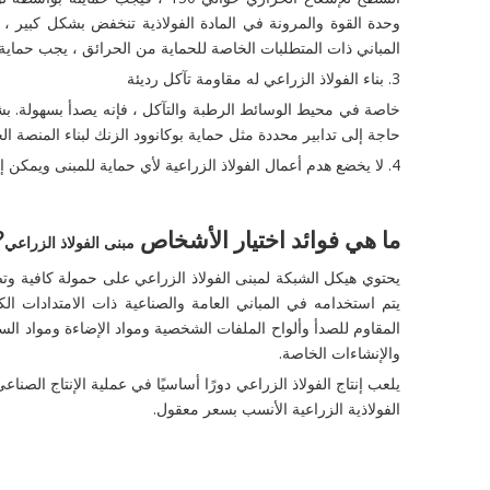
المباني ذات المتطلبات الخاصة للحماية من الحرائق ، يجب حماي
3. بناء الفولاذ الزراعي له مقاومة تآكل رديئة
خاصة في محيط الوسائط الرطبة والتآكل ، فإنه يصدأ بسهولة. بشكل
حاجة إلى تدابير محددة مثل حماية بوكانوود الزنك لبناء المنصة الخ
4. لا يخضع هدم أعمال الفولاذ الزراعية لأي حماية للمبنى ويمكن إعادة تدوير الفولاذ وإعادة استخدامه.
ما هي فوائد اختيار الأشخاص
?
مبنى الفولاذ الزراعي
يحتوي هيكل الشبكة لمبنى الفولاذ الزراعي على حمولة كافية وتص
يتم استخدامه في المباني العامة والصناعية ذات الامتدادات الك
المقاوم للصدأ وألواح الملفات الشخصية ومواد الإضاءة ومواد ا
والإنشاءات الخاصة.
الفولاذية الزراعية الأنسب بسعر معقول.