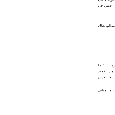
ن قوة المادة الصلب هي صفر. في
تظام. هناك
 غالبًا ما
من الفولاذ
ت والجدران
ساسيًا في عملية الإنتاج الصناعي الحالي. تعهدت شركة Qingdao Xinguangzheng Steel Study Co. ، Ltd. بتقديم المباني