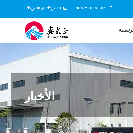
qdxgz08@qdxgz.cn
+86 - 17806251018


رئيسية
الأخبار