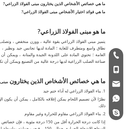
ما هي خصائص الأشخاص الذين يختارون
مبنى الفولاذ الزراعي
?
ما هي فوائد اختيار الأشخاص
مبنى الفولاذ الزراعي
?
ما هو
مبنى الفولاذ الزراعي
?
يتميز مبنى الفولاذ الزراعي بقوة عالية ، ووزن منخفض ، وتصلب
نطاق واسع ومتطرف للغاية ؛ المادة لديها تجانس جيد ونظير ، وه
العامة ؛ تحتوي المادة على اللدونة الجيدة والمتانة ، ويمكن أ
+ 86-532-833067
صناعة الصلب الزراعية لديها درجة عالية من التصنيع ويمكن أن ت
+86 - 178062510
ما هي خصائص الأشخاص الذين يختارون
مبنى 
qdxgz08@qdxgz
1. بناء الفولاذ الزراعي له أداء ختم جيد
+86 - 178062510
نظرًا لأن تصميم اللحام يمكن إغلاقه بالكامل ، يمكن أن يكون ال
ذلك.
steel.gulture.xg
2. بناء الفولاذ الزراعي مقاوم للحرارة وغير مقاوم
إذا كانت درجة الحرارة أقل من 150 د