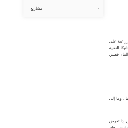
مشاريع
زراعية على
كا التقنية
بناء قصير.
 ، وما إلى
ولكن إذا تعرض
 لوحة عزل حرارية. إذا كانت درجة الحرارة بين 300 درجة مئوية و 400 درجة مئوية ، فإن