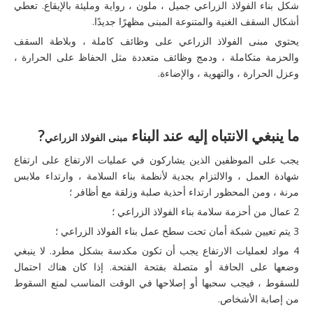
شكل بناء الفولاذ الزراعي جميل ، ملون ، رواية ومليئة بالإيقاع. تعطي
أشكال السقف الغنية والمتنوعة المبنى مظهرًا جديدًا.
يحتوي مبنى الفولاذ الزراعي على وظائف كاملة ، وبلاطة السقف
والحزمة متكاملة ، ودمج وظائف متعددة مثل الحفاظ على الحرارة ،
وعزل الحرارة ، والتهوية ، والإضاءة.
ما ينبغي الانتباه إليه عند البناء
?
مبنى الفولاذ الزراعي
يجب على الموظفين الذين يشاركون في عمليات الارتفاع على ارتفاع
شهادة العمل ، والالتزام بجدية لأنظمة بناء السلامة ، وارتداء ملابس
مرنة ، ومن المحظور ارتداء أحذية صلبة وزلقة مع أظافر ؛
2 عمال من أحزمة سلامة بناء الفولاذ الزراعي ؛
3 يتم تعيين شبكة أمان تحت سطح عمل بناء الفولاذ الزراعي ؛
4 مواد لعمليات الارتفاع يجب أن تكون مكدسة بشكل مطرد. لا ينبغي
وضعها على الحافة أو متصلة بفتحة الفتحة. إذا كان هناك احتمال
للسقوط ، فيجب سحبها أو إصلاحها في الوقت المناسب لمنع السقوط
من إصابة الأشخاص.