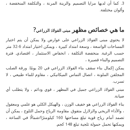
3. كما أن لديها مزايا التصميم والزينة المرنة ، والتكلفة المنخفضة ،
وألوان مختلفة.
ما هي خصائص مظهر
?
مبنى الفولاذ الزراعي
لا يحتوي مبنى الفولاذ الزراعي على عوارض ولا يمكن أن يتم اختيار
المساحات الواسعة ، وسعة امتداد كبيرة ، ويمكن اختيار امتداد 6-32 متر
حسب الرغبة. منخفضة التكلفة ، انخفاض الاستثمار ، اقتصادي. فترة
التصميم والبناء قصيرة ،
يمكن إكمال بناء سقف بناء الفولاذ الزراعي في 20 يومًا. ورقة الصلب
المجلفن الملونة ، اتصال التماس الميكانيكي ، مقاوم للماء طبيعي ، لا
تسرب.
مبنى الفولاذ الزراعي جميل في المظهر ، قوي ودائم ، ولا يتطلب أي
صيانة.
بناء الفولاذ الزراعي هو خفيف الوزن ، والهيكل الكلي هو علمي ومعقول
، والأداء الريحي والزلازل متفوق. مقاومة الرياح وحمل الثلوج ، يمكن أن
تصمد أمام رياح قوية تبلغ مساحتها 160 كيلومترًا/شمالًا في الساعة ،
ويمكنها تحمل حمولة ثلجية تبلغ 148 كجم.