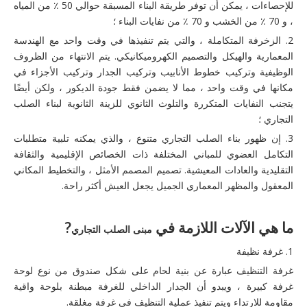
للإحصاءات ، يمكن أن توفر طريقة البناء المسبقة حوالي 50 ٪ من المياه
، و 70 ٪ من الخشب و 70 ٪ من نفايات البناء ؛
2. الزخرفة المتكاملة ، والتي يتم تنفيذها في وقت واحد مع الهندسة
المعمارية والهيكل والتصميم الكهروميكانيكي. يتم الانتهاء من الظروف
الوظيفية وتركيب خطوط الأنابيب وتركيب الجدار وتركيب الأجزاء في
مكانها في وقت واحد ، مما لا يضمن فقط جودة الديكور ، ولكن أيضًا
يتجنب النفايات المتكررة والتلوث الثانوي للزينة الثانوية لبناء الصلب
التجاري ؛
3. إن ظهور بناء الصلب التجاري متنوع ، والذي يمكنه تلبية متطلبات
التكامل العضوي للمباني المختلفة ذات الخصائص الإقليمية والثقافة
التقليدية والعادات المعيشية. تصميم المصمم الأمثل ، والتخطيط المكاني
المعقول والمظهر المعماري الجميل يجعل العيش أكثر راحة.
ما هي الآلات اللازمة في
?
مبنى الصلب التجاري
1. غرفة نظيفة
غرفة التنظيف عبارة عن بنية لحام على شكل صندوق من نوع لوحة
غرفة كبيرة ، ويبدو أن الجدار الداخلي للغرفة مبطنة بلوحة واقية
مقاومة للارتداء ويتم تنفيذ عملية التنظيف في غرفة مغلقة.