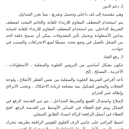
2. دعم الدور
وهي مقسمة إلى لف داخلي وتحميل وتفريغ ، مما يعزز المتداول.
يتم استخدام المعطف المقاوم للارتداء للغاية والخاتم المحدد لمعطف
الشريط الداخلي. يتم استخدام المعطف المقاوم للارتداء للغاية لحماية
مداس الأسطوانة وتحمل تأثير المقذوفات. يمكن أن تسمح حلقة الحد
من الشغل بالعمل في وضع محدد مسبقًا لمنع الانحرافات والتسبب في
حوادث.
3. رفع العتاد
تتكون بشكل أساسي من التروس العلوية والسفلية ، الأسطوانات ،
الأحزمة ، المسلح ، إلخ.
تأخذ أقراص الشريط العلوية والسفلية من نفس القطر الأضلاع ، ولوحة
العجلات والمحور لتشكيل بنية مضلعة لزيادة الاحتكاك ، وتجنب الانزلاق
وإطالة عمر الحزام.
لإصلاح واستبدال القمع والشريط المتداخل ، يتم ثني العدسة الرفع في
الشكل ويتم فتح الغطاء في السكن الأوسط من العدسة الرفع. افتح
الغطاء في أسفل الرافعة لإزالة انسداد الطابق السفلي.
اضبط البراغي على جانبي الرف العلوي للقوس الرافعة بطريقة تتحرك
قضيب السحب لأعلى ولأسفل للحفاظ على صلابة حزام الرافعة.