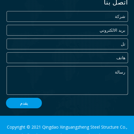
اتصل بنا
يقدم
Copyright © 2021 Qingdao Xinguangzheng Steel Structure Co.,