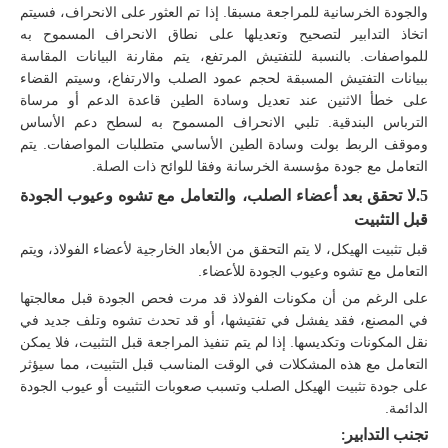
والجودة الخرسانية للمراجعة مسبقا. إذا تم العثور على الانحراف، فسيتم
اتخاذ التدابير لتصحيح وتعديلها على نطاق الانحراف المسموح به
للمواصفات. بالنسبة للتفتيش المرتفع، يتم مقارنة البيانات المقاسة
ببيانات التفتيش المسبقة لحجم عمود الصلب والارتفاع، وسيتم القضاء
على خطأ الاثنين عند تعديل وسادة الطين قاعدة الدعم أو مرساة
الترباس البندقية. تلبي الانحراف المسموح به لسطح دعم الأساس
وموقف الربط بولت وسادة الطين الأساسي متطلبات المواصفات. يتم
التعامل مع جودة مؤسسة الخرسانة وفقا للوائح ذات الصلة.
5.
لا تحقق بعد أعضاء الصلب، والتعامل مع تشوه وعيوب الجودة
قبل التثبيت
قبل تثبيت الهيكل، لا يتم التحقق من الأبعاد الخارجية لأعضاء الفولاذ، ويتم
التعامل مع تشوه وعيوب الجودة للأعضاء.
على الرغم من أن مكونات الفولاذ قد مرت فحص الجودة قبل معالجتها
في المصنع، فقد يفشل في تفتيشها، أو قد تحدث تشوه وتلف جديد في
نقل المكونات وتكديسها. إذا لم يتم تنفيذ المراجعة قبل التثبيت، فلا يمكن
التعامل مع هذه المشكلات في الوقت المناسب قبل التثبيت، مما سيؤثر
على جودة تثبيت الهيكل الصلب وتسبب صعوبات التثبيت أو عيوب الجودة
الدائمة.
تجنب التدابير: