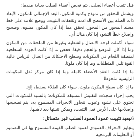
قبل تثبيت أعضاء الصلب، يتم فحص أعضاء الصلب بعناية مقدما:
ويشمل التحقق من نموذج وكمية المكون، البعد الإجمالي للمكون، الأبعاد
ذات الصلة بين الأسطح الداعمة وثقفقات التثبيت، ووضع علامة على خط
مسند المحور من المحور. تحقق مما إذا كان المكون مشوه، وصحيح
وإصلاح خطأ التشوه إذا كان هناك أي.
سواء أكملت لوحة الاتصال والشظية وغيرها من الملحقات من المكون
وما إذا كان الموضع والحجم دقيقا. فحص ما إذا كانت الجودة السطحية
لمنطقة اللحام في المكونات وسطح الاحتكاك من اتصال الترباس عالية
القوة تلبي المتطلبات وما إذا كان ملوثا.
ما إذا كانت العقد الأعضاء كاملة وما إذا كان مركز ثقل المكونات
الرئيسية ملحوظا.
ما إذا كان سطح المكون ملوث، سواء كان الطلاء يسقط، إلخ.
يجب إجراء سجلات التفتيش المسبقة للمكونات؛ بالنسبة للمكونات التي
تحتوي على تشوه وعيوب تتجاوز الانحراف المسموح به، يتم تصحيحها
وإصلاحها على الأرض قبل التثبيت، ويمكن تثبيتها بعد تأهيلها.
6.
يعيد تثبيت عمود العمود الصلب غير متسائل
:
يتجاوز الانحراف العمودي لعمود الصلب القيمة المسموح بها في التصميم
أو التعليمات البرمجية