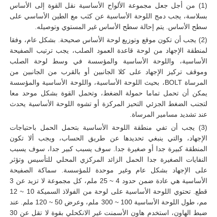
(1) من أجل جعل مجموعة الألواح الأساسية نقل القوة إلى الأساس
بسلاسة، يجب دمج اللوحة الأساسية عن كثب مع الطين الأساسي على
سطح الأساس. يتم إحالة سطح الأساس غير المستوي وتوصيله.
(2) يجب أن تكون موقع وتوزيع لوحة الأساس صحيحة. بشكل عام، وفقا
لمنطقة الإجهاد من لوحة قاعدة العمود الصلب، يجب ترتيب الصفيحة
الأساسية، واللوحة الأساسية والمؤسسة في وسط لوحة الصلب
وموقف تركيز الإجهاد على كلا الجانبين أو بالقرب من الجانبين من
المرساة BOLT، بحيث اللوحة الأساسية، واللوحة الأساسية والمؤسسة
يمكن أن تحمل تماما حمولة الضغط، وتحمل القوة بشكل موحد معا
لتجنب الضغط الجزئي التحيز المركزة أو تشوه اللوحة الأساسية يحدث
عند تشديد مسامير المرساة.
(3) يجب أن تفي منطقة اللوحة الأساسية بتحمل الحمل باحتياجات
الإجهاد، والتي ينبغي تحديدها عن طريق الحساب، ويجب ألا تكون
المنطقة كبيرة جدا أو صغيرة جدا. سوف يسبب كبير جدا، سوف يسبب
النفايات الصغيرة جدا الحمل الزائد المركزي المحلي للتأسيس وتؤثر
على الإجهاد بشكل عام وغير موحدة للمؤسسة. سماكة الصفيحة
الأساسية هي عادة ضمن حدود 4 ~ 25 ملم، كل مجموعة لا تزيد عن 3
قطع. تحتوي اللوحة الأساسية على لوحة من الفولاذ السميكة 10 ~ 12
مم، طول اللوحة الأساسية 100 ~ 300 ملم، وعرض 50 ~ 120 ملم. عند
ضبط الهاون، استخدم هاون الأسمنت غير الانكحلي بقوة لا تقل عن 30