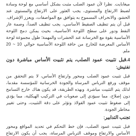
ميغابايت. نظرا لأن عمود الصلب مثبت بشكل أساسي مع لوحة وسادة
لضبط الارتفاع والمستوى، يجب العثور على الارتفاع والمستوى عند
الحشو، والانحراف المسموح به يتوافق مع المواصفات، ويعزز الإشراف.
قبل أن يتم تنظيف الصقيط الأساسي، يجب تنظيف الصدأ، وصمة عار
النفط ودور على سطح اللوحة الأساسية، بحيث يمكن دمج اللوحة
الأساسية بقوة مع الخرسانة عند الحشرات والمهمة؛ طول مجموعة لوحة
الأساس المعرضة للخارج من حافة اللوحة الأساسية حوالي 10 ~ 20
ملم.
4.
قبل تثبيت عمود الصلب، يتم تثبيت الأساس مباشرة دون
تفتيش
:
قبل تثبيت عمود الصلب ومحور وارتفاع الأساس، لا يتم التحقق من
موقف ورفع الترباس المرساة والجودة الخرسانية للمؤسسة مقدما،
لذلك يتم التثبيت مباشرة. وبهذه الطريقة، قد يكون هناك خارج التسامح
دون إصلاح، مما سيؤدي إلى صعوبات في التركيب الهيكلية، مما يؤدي
إلى ضغوط تثبيت عمود الفولاذ وتؤثر على دقة التثبيت، وحتى تغيير
مخاطر الجودة.
تجنب التدابير:
قبل تثبيت عمود الصلب، فإن خط التحكم في تحديد المواقع ومحور
الأساس والارتفاع وموقف الترباس المرساة، يجب أن يكون الارتفاع