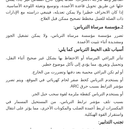
حلها عن طريق تحويل قاعدة الأعمدة، وتوسيع وتعبئة اللوحة الأساسية.
إذا كان الانحراف خطيرا ولا يمكن تعديله، فينبغي دراسته مع الإدارات
ذات الصلة للعمل مخطط تصحيح ممكن قبل العلاج.
2.
مؤسسة مرساة الترباس
:
تضرر مؤسسة مؤسسة مرساة الترباس، ولا يمكن تشغيل الجوز
ومشديدة أثناء تثبيت الأعمدة.
أسباب تلف الخيط الترباس كما يلي:
تتأثر البراغي المرساة أو الاحتفاظ بها بشكل غير صحيح أثناء النقل،
وتحميل وتفريغ، مما يؤدي إلى تآكل موضوع خطير.
أو لم تكن البراغي محمية بعد دفنها وتضررت من الخارج.
أو يستخدم الترباس كخط صفر لحام كهربائي في الموقع، ويتم تضرر
مؤشر الترابط بسبب حرق ARC.
أو يستخدم الترباس كنقطة ملزمة لقوة سحب حبل الجر.
بسبب تلف مؤشر ترابط الترباس، من المستحيل المسمار في
المكسرات لربط أعمدة الصلب والمكونات الأخرى، مما يؤثر على انتقال
واستقرار القوة الهيكلية.
تجنب التدابير: