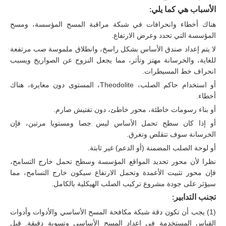
الأسباب هي كما يلي:
هناك أخطاء وانحرافات في شبكة مراقبة المسح المؤسسة، ومسح
المؤسسة التي تحدد وعرض الارتفاع.
لا يتم إعداد صندق الأساس بشكل راسخ، وانطلاق ملموسة صب مرتفعة
للغاية، والخرسانة مهتز وتأثر، مما يجعل النزوح عن الصواريخ ويسبب
انحراف خط المسيطرات.
أو استخدام حاكم الصلب، Theodolite، المستوى دون معايرة، هناك
أخطاء.
أو بناء رسومات خاطئة، محور خاطئ، دون تفتيش صارم.
أو إذا كان سطح تحمل الأساس ليس جصا ومستويا مرتين، فإن
الخرسانة سوف تتقلص وتغرق.
أو لوحة الصلب المضمنة (أو الدعم) غير ثابتة.
نظرا لأن محور تحديد المواقع المؤسسة وسطح تحمل خارج التسامح،
فإن محور تثبيت الأعمدة وتحمل الارتفاع سيكون خارج التسامح، مما
سيؤثر على جودة مشروع تركيب الصلب الهيكلية بالكامل.
تجنب التدابير:
(1) يجب أن تكون دقة شبكة مكافحة المسح الأساسي والأدوات وأدوات
القياس المستخدمة في إعداد المسح الأساسي وتسوية دقيقة. قبل