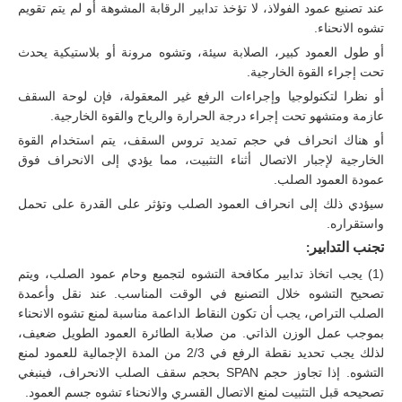
عند تصنيع عمود الفولاذ، لا تؤخذ تدابير الرقابة المشوهة أو لم يتم تقويم
تشوه الانحناء.
أو طول العمود كبير، الصلابة سيئة، وتشوه مرونة أو بلاستيكية يحدث
تحت إجراء القوة الخارجية.
أو نظرا لتكنولوجيا وإجراءات الرفع غير المعقولة، فإن لوحة السقف
عازمة ومتشهو تحت إجراء درجة الحرارة والرياح والقوة الخارجية.
أو هناك انحراف في حجم تمديد تروس السقف، يتم استخدام القوة
الخارجية لإجبار الاتصال أثناء التثبيت، مما يؤدي إلى الانحراف فوق
عمودة العمود الصلب.
سيؤدي ذلك إلى انحراف العمود الصلب وتؤثر على القدرة على تحمل
واستقراره.
تجنب التدابير:
(1) يجب اتخاذ تدابير مكافحة التشوه لتجميع وحام عمود الصلب، ويتم
تصحيح التشوه خلال التصنيع في الوقت المناسب. عند نقل وأعمدة
الصلب التراص، يجب أن تكون النقاط الداعمة مناسبة لمنع تشوه الانحناء
بموجب عمل الوزن الذاتي. من صلابة الطائرة العمود الطويل ضعيف،
لذلك يجب تحديد نقطة الرفع في 2/3 من المدة الإجمالية للعمود لمنع
التشوه. إذا تجاوز حجم SPAN بحجم سقف الصلب الانحراف، فينبغي
تصحيحه قبل التثبيت لمنع الاتصال القسري والانحناء تشوه جسم العمود.