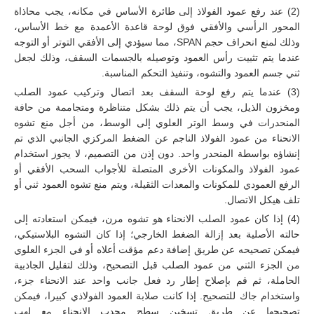
(2) عند رفع عمود الفولاذ إلى طائرة الأساس في مكانه، يجب محاذاة
المحور الرأسي والأفقي فوق لوحة قاعدة الأعمدة مع خط الأساس،
وذلك لمنع انحراف حجم SPAN، مما سيؤدي إلى الأفقي التوتر أو التوجه
عندما يتم تثبيت رأس العمود وتوصيله بالجسمات السقف، وذلك لجعل
ثني جسم العمود والتشوه، وتنفيذ التحكم المناسبة.
(3) عندما يتم رفع لوحة السقف بعد اتصال وتركيب عمود الصلب
ومخزون الذيل، يجب أن يتم ذلك بشكل متناظرة ومتجاممة من حافة
المنحدرات في وسط الوتر العلوي إلى الوسط، من أجل منع تشوه
الانحناء من عمود الفولاذ الناجم عن الضغط المركزي الجانبي الذي تم
إنشاؤه بواسطة المنحدر واحد. دون إذن من التصميم، لا يجوز استخدام
عمود الفولاذ والمكونات الأخرى المتصلة للأجواب السحب الأفقي أو
الرفع العمودي للمكونات والمعدات الثقيلة، ويتم منع تشوه العمود ثني أو
تلف هيكل الاتصال.
(4) إذا كان عمود الصلب الانحناء هو تشوه مرن، فيمكن استعادته إلى
حالته الأصلية بعد إزالة الضغط الخارجي؛ إذا كان التشوه البلاستيكي،
فيمكن تصحيحه عن طريق إضافة دعم مؤقت أعلاه أو في الجزء العلوي
من الجزء الثني من عمود الصلب قبل التصحيح، وذلك لتقليل الجاذبية
الحاملة، ثم قم بإصلاح إطار رد فعل جانب واحد عند الانحناء جزء،
واستخدام جاك للتصحيح. إذا كانت صلابة العمود الفولاذي كبيرا، فيمكن
تصحيحها عن طريق تسخين سطح محدب الانحناء مع لهب