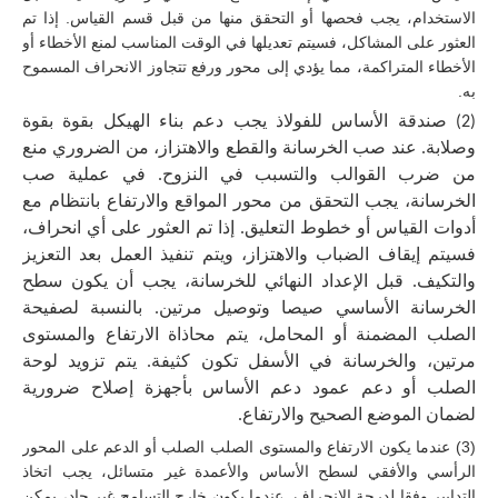
الاستخدام، يجب فحصها أو التحقق منها من قبل قسم القياس. إذا تم
العثور على المشاكل، فسيتم تعديلها في الوقت المناسب لمنع الأخطاء أو
الأخطاء المتراكمة، مما يؤدي إلى محور ورفع تتجاوز الانحراف المسموح
به.
(2) صندقة الأساس للفولاذ
يجب دعم بناء الهيكل بقوة بقوة
وصلابة. عند صب الخرسانة والقطع والاهتزاز، من الضروري منع
من ضرب القوالب والتسبب في النزوح. في عملية صب
الخرسانة، يجب التحقق من محور المواقع والارتفاع بانتظام مع
أدوات القياس أو خطوط التعليق. إذا تم العثور على أي انحراف،
فسيتم إيقاف الضباب والاهتزاز، ويتم تنفيذ العمل بعد التعزيز
والتكيف. قبل الإعداد النهائي للخرسانة، يجب أن يكون سطح
الخرسانة الأساسي صيصا وتوصيل مرتين. بالنسبة لصفيحة
الصلب المضمنة أو المحامل، يتم محاذاة الارتفاع والمستوى
مرتين، والخرسانة في الأسفل تكون كثيفة. يتم تزويد لوحة
الصلب أو دعم عمود دعم الأساس بأجهزة إصلاح ضرورية
لضمان الموضع الصحيح والارتفاع.
(3) عندما يكون الارتفاع والمستوى الصلب الصلب أو الدعم على المحور
الرأسي والأفقي لسطح الأساس والأعمدة غير متسائل، يجب اتخاذ
التدابير وفقا لدرجة الانحراف. عندما يكون خارج التسامح غير جاد، يمكن