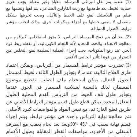
(1) عندما يتم نقل البراغي المرساة، معبأة وغير معبأة، يجب تعزيز
حماية الخيط. بعد طاهديها مع زيت الفازلين الصناعي، يتم لفها ونضمها مع
فيلم من البلاستيك لمنع تلف الخيط والتآكل. ويجب تخزينها بشكل
منفصل، لا ينبغي خلطها مع أجزاء ومكونات أخرى، وذلك لتجنب مؤشر
ترابط الأضرار المتبادلة.
(2) بعد أن يتم دمج المرساة الترباس، لا يجوز استخدامها كبرقوم من
معالجة الانحناء، والخط المحايد لآلة اللحام الكهربائية، أو نقطة ربط قوة
الجر. عند رفع المكونات، يجب إجراء العملية السليمة لمنع التخلص من
التضرار من قوة التأثير الجانبي الأفقي.
(3) تضررت مؤشر ترابط المسمار من الترباس، ويمكن اعتماد
طرق العلاج التالية: عندما لا يتجاوز الطول التالف لخيط المسمار
الطول الفعال، يمكن استخدام ملف الصلب لتقطيع موضوع
المسمار، لذلك بالنسبة لسلاسة المسمار في الجوز. عندما
يتجاوز طول تلف الخيط من الترباس القدم المحلية الطول
الفعال المحدد، يمكن قطع طول قسم مؤشر الترابط الأصلي عن
طريق قطع الغاز؛ ثم، مع نفس المواد والمواصفات كبرد الأصلي،
تتم معالجة نهاية الترباس واحدة في مؤشر ترابط، ويتم إجراء
º
º
قسم نهاية بعقب في 30
- 45.
وبعد بعد لحام بعقب مع الطرف
السفلي من الأخدود، مواصفات القطر المقابلة وطول الأكمام