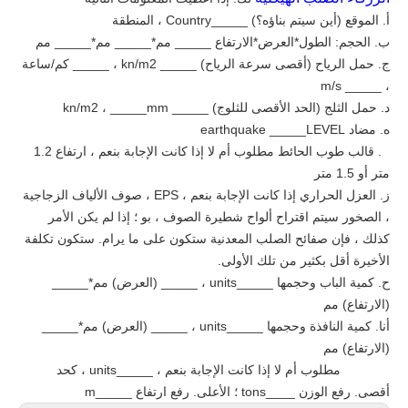
أ. الموقع (أين سيتم بناؤه؟) _____Country ، المنطقة
ب. الحجم: الطول*العرض*الارتفاع _____ مم*_____ مم*_____ مم
ج. حمل الرياح (أقصى سرعة الرياح) _____ kn/m2 ، _____ كم/ساعة
، _____ m/s
د. حمل الثلج (الحد الأقصى للثلوج) _____ kn/m2 ، _____mm
ه. مضاد earthquake _____LEVEL
F. قالب طوب
الحائط مطلوب أم لا إذا كانت الإجابة بنعم ، ارتفاع 1.2
متر أو 1.5 متر
ز. العزل الحراري إذا كانت الإجابة بنعم ، EPS ، صوف الألياف الزجاجية
، الصخور
سيتم اقتراح ألواح شطيرة الصوف ، بو ؛ إذا لم يكن الأمر
كذلك ، فإن صفائح الصلب المعدنية ستكون على ما يرام. ستكون تكلفة
الأخيرة أقل بكثير من تلك الأولى.
ح. كمية الباب وحجمها _____units ، _____ (العرض) مم*_____
(الارتفاع) مم
أنا. كمية النافذة وحجمها _____units ، _____ (العرض) مم*_____
(الارتفاع) مم
J Crane مطلوب أم لا إذا كانت الإجابة بنعم ، _____units ، كحد
أقصى. رفع الوزن ____tons ؛ الأعلى. رفع ارتفاع _____m