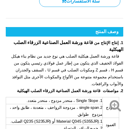
سلة الاستفسارات
وصف المنتج
قاعة ورشة العمل الصناعية الزرقاء الصلب
1. إنتاج الإنتاج من
الهيكلية
قاعة ورشة العمل هيكلية الصلب هي نوع جديد من نظام بناء هيكل
الفولاذ الخفيف الذي يتكون من إطار عمل فولاذي رئيسي يتكون من
قسم H ، قسم Z ومكونات الصلب في قسم U ، السقف والجدران
باستخدام مجموعة متنوعة من الألواح والمكونات الأخرى مثل النوافذ
والأبواب والرافعات.
2. مواصفات قاعة ورشة العمل الصناعية الزرقاء الصلب الهيكلية
1. Single Slope ، منحدر مزدوج ، منحدر متعدد.
نموذج
2.single span ، مزدوجة الزواحف ، متعددة ، طابق واحد ،
مزدوج طوابق.
1.Material Q345 (S355JR) أو Q235 (S235JR) الصلب.
العمود
2. جميع البراغي المتصلة.