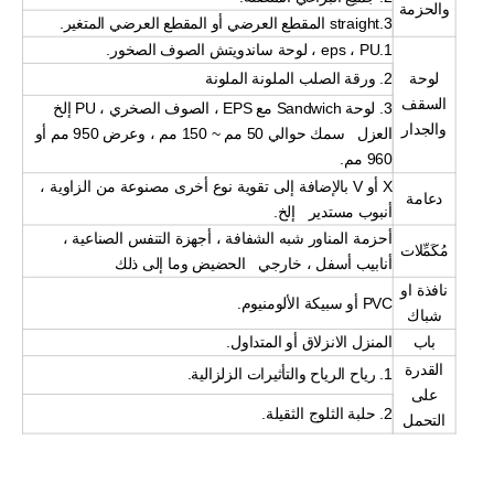
والحزمة
3.straight المقطع العرضي أو المقطع العرضي المتغير.
1.eps ، PU ، لوحة ساندويتش الصوف الصخور.
لوحة
2. ورقة الصلب الملونة الملونة
السقف
3. لوحة Sandwich مع EPS ، الصوف الصخري ، PU إلخ
والجدار
العزل سمك حوالي 50 مم ~ 150 مم ، وعرض 950 مم أو
960 مم.
X أو V بالإضافة إلى تقوية نوع أخرى مصنوعة من الزاوية ،
دعامة
أنبوب مستدير إلخ.
أحزمة المناور شبه الشفافة ، أجهزة التنفس الصناعية ،
مُكَمِّلات
أنابيب أسفل ، خارجي الحضيض وما إلى ذلك
نافذة او
PVC أو سبيكة الألومنيوم.
شباك
باب
المنزل الانزلاق أو المتداول.
القدرة
1. رياح الرياح والتأثيرات الزلزالية.
على
2. حلبة الثلوج الثقيلة.
التحمل