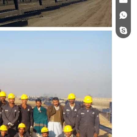
+86 - 178062510
steel.gulture.xg