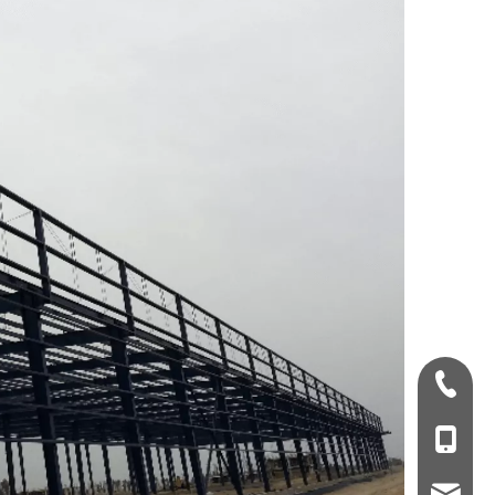
+ 86-532-833067
+86 - 178062510
qdxgz08@qdxgz