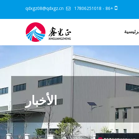
qdxgz08@qdxgz.cn
+86 - 17806251018


رئيسية
الأخبار