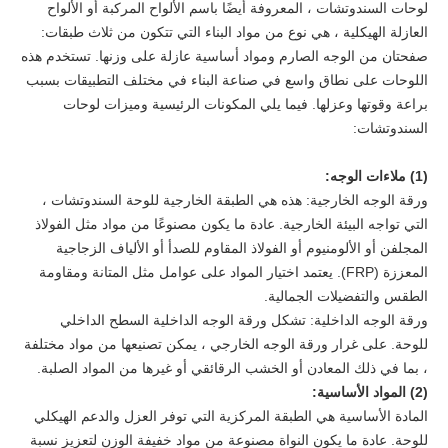
لوحات السندوتشات ، المعروفة أيضًا باسم الألواح المركبة أو الألواح
العازلة الهيكلية ، هي نوع من مواد البناء التي تتكون من ثلاث طبقات:
صفحتان من الوجه الصارم ومواد أساسية عازلة على وزنها. تستخدم هذه
اللوحات على نطاق واسع في صناعة البناء في مختلف التطبيقات بسبب
براعة وقوتها وعزلها. فيما يلي المكونات الرئيسية وميزات لوحات
السندوتشات:
(1) ملاءات الوجه:
ورقة الوجه الخارجية: هذه هي الطبقة الخارجية للوحة السندوتشات ،
التي تواجه البيئة الخارجية. عادة ما يكون مصنوعًا من مواد مثل الفولاذ
المجلفن أو الألومنيوم أو الفولاذ المقاوم للصدأ أو الألياف الزجاجية
المعززة (FRP). يعتمد اختيار المواد على عوامل مثل المتانة ومقاومة
الطقس والتفضيلات الجمالية.
ورقة الوجه الداخلية: تشكل ورقة الوجه الداخلية السطح الداخلي
للوحة. على غرار ورقة الوجه الخارجي ، يمكن تصنيعها من مواد مختلفة
، بما في ذلك المعادن أو الخشب الرقائقي أو غيرها من المواد الصلبة.
(2) المواد الأساسية:
المادة الأساسية هي الطبقة المركزية التي توفر العزل والدعم الهيكلي
للوحة. عادة ما يكون النواة مصنوعة من مواد خفيفة الوزن لتعزيز نسبة