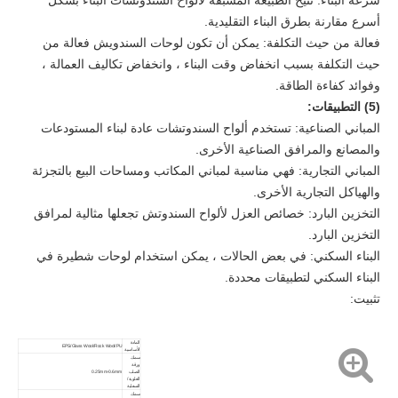
سرعة البناء: تتيح الطبيعة المسبقة لألواح السندوتشات البناء بشكل
أسرع مقارنة بطرق البناء التقليدية.
فعالة من حيث التكلفة: يمكن أن تكون لوحات السندويش فعالة من
حيث التكلفة بسبب انخفاض وقت البناء ، وانخفاض تكاليف العمالة ،
وفوائد كفاءة الطاقة.
(5) التطبيقات:
المباني الصناعية: تستخدم ألواح السندوتشات عادة لبناء المستودعات
والمصانع والمرافق الصناعية الأخرى.
المباني التجارية: فهي مناسبة لمباني المكاتب ومساحات البيع بالتجزئة
والهياكل التجارية الأخرى.
التخزين البارد: خصائص العزل لألواح السندوتش تجعلها مثالية لمرافق
التخزين البارد.
البناء السكني: في بعض الحالات ، يمكن استخدام لوحات شطيرة في
البناء السكني لتطبيقات محددة.
تثبيت:
المادة
EPS/Glass Wool/Rock Wool/PU
الأساسية
سمك
ورقة
الصلب
0.25mm-0.6mm
العلوية/
السفلية
سمك