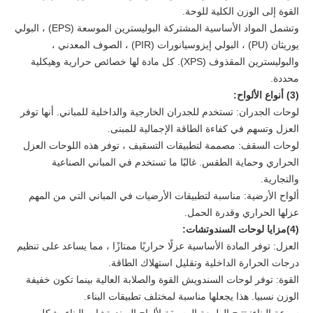
القوة إلى الوزن الكلية للوحة.
وتشمل المواد الأساسية المشتركة البوليسترين الموسعة (EPS) ، البولي
يوريثان (PU) ، البولي إيزوسيانورات (PIR) ، الصوف المعدني ،
والبوليسترين المقذوف (XPS). كل مادة لها خصائص حرارية وهيكلية
محددة.
(3) أنواع الألواح:
لوحات الجدران: تستخدم للجدران الخارجية والداخلية للمباني. أنها توفر
العزل وتسهم في كفاءة الطاقة الإجمالية للمبنى.
لوحات السقف:
مصممة لتطبيقات التسقيف ، توفر هذه اللوحات العزل
الحراري وحماية الطقس. غالبًا ما تستخدم في المباني الصناعية
والتجارية.
ألواح الأرضية: مناسبة لتطبيقات الأرضيات في المباني التي من المهم
عزلها الحراري وقدرة الحمل.
(4)
مزايا لوحات السندوتشات:
العزل: توفر المادة الأساسية عزلًا حراريًا ممتازًا ، مما يساعد على تنظيم
درجات الحرارة الداخلية وتقليل استهلاك الطاقة.
القوة: توفر لوحات السندويش القوة والصلابة العالية بينما تكون خفيفة
الوزن نسبيا. هذا يجعلها مناسبة لمختلف تطبيقات البناء.