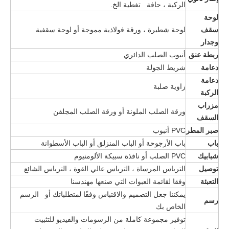
الركبة ، حافة تغطية الخ.
لوحة
سقف
لوحة شطيرة ، ورقة فولاذية مموجة أو لوحة سقفية
وجدار
ربطة عنق
أنبوب الصلب الدائري
دعامة
شريط الجولة
دعامة
زاوية صلبة
الركبة
مزراب
ورقة الصلب الملونة أو ورقة الصلب المجلفن
السقف
صبر المطر
PVC أنبوب
باب
باب الأرجوحة أو الباب المنزلق أو الباب الأسطوانة
شبابيك
PVC الصلب أو نافذة سبيكة الألومنيوم
توصيل
الترباس المرساة ، الترباس عالي القوة ، الترباس الشائع
التعبئة
وفقا لقائمة العبوات التي صنعها مهندسنا
يمكننا جعل التصميم والاقتباس وفقًا لمتطلباتك أو الرسم
رسم
الخاص بك
توفير مجموعة كاملة من الرسومات والفيديو للتثبيت