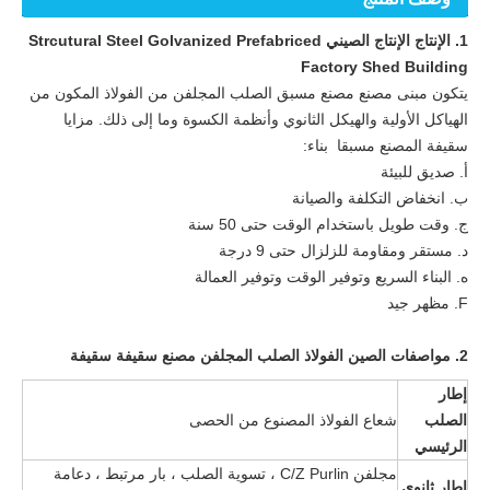
1. الإنتاج الإنتاج الصيني Strcutural Steel Golvanized Prefabriced
Factory Shed Building
يتكون مبنى مصنع مصنع مسبق الصلب المجلفن من الفولاذ المكون من
الهياكل الأولية والهيكل الثانوي وأنظمة الكسوة وما إلى ذلك. مزايا
سقيفة المصنع مسبقا بناء:
أ. صديق للبيئة
ب. انخفاض التكلفة والصيانة
ج. وقت طويل باستخدام الوقت حتى 50 سنة
د. مستقر ومقاومة للزلزال حتى 9 درجة
ه. البناء السريع وتوفير الوقت وتوفير العمالة
F. مظهر جيد
2. مواصفات
الصين الفولاذ الصلب المجلفن مصنع سقيفة سقيفة
إطار
الصلب
شعاع الفولاذ المصنوع من الحصى
الرئيسي
مجلفن C/Z Purlin ، تسوية الصلب ، بار مرتبط ، دعامة
إطار ثانوي