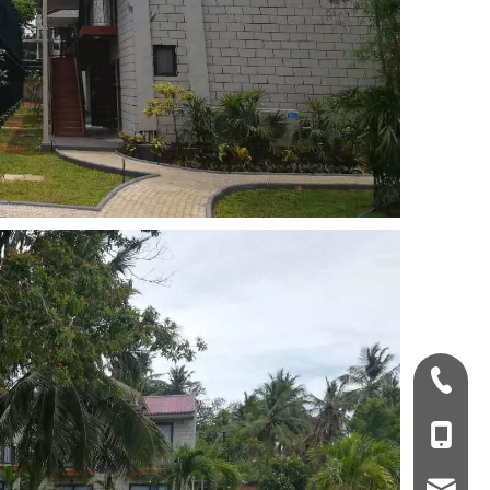
+ 86-532-833067
+86 - 178062510
qdxgz08@qdxgz