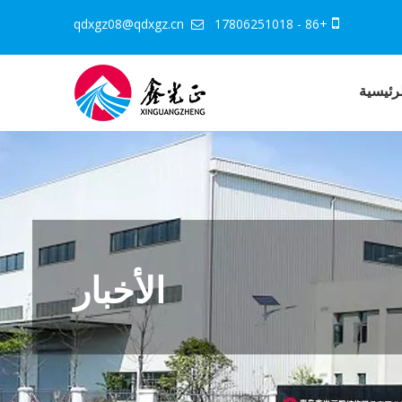
qdxgz08@qdxgz.cn
+86 - 17806251018


رئيسية
الأخبار