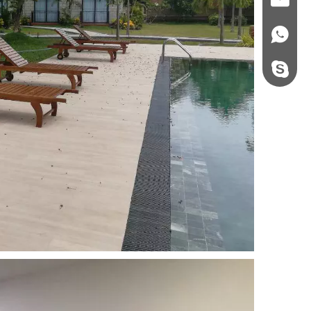
+86 - 178062510
steel.gulture.xg