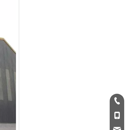
+ 86-532-833067
+86 - 178062510
qdxgz08@qdxgz