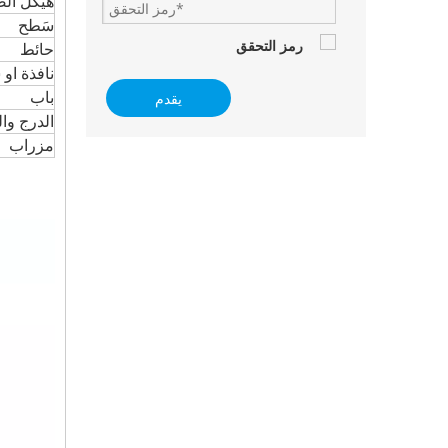
هيكل ال
سَطح
حائط
نافذة او
يقدم
باب
الدرج وا
مزراب