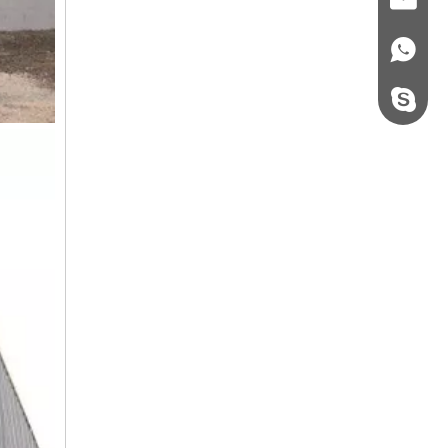
+86 - 178062510
steel.gulture.xg