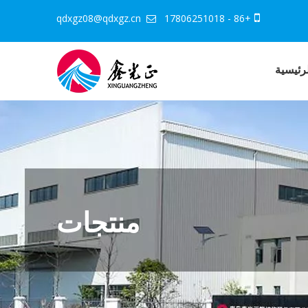
qdxgz08@qdxgz.cn
+86 - 17806251018


رئيسية
منتجات