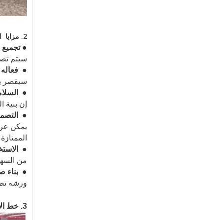
2. مزايا البيع الساخن الصناعي مسبقا صنيعين من طابقين بناء الإطار البنية ورشة عمل
● تجميع 
سيتم تصني
●
فعاله 
سيقصر بشك
●
السلامة
إن بنية ا
●
التصمي
الممتازة 
●
الاستخ
من السهل 
●
بناء ص
ورشة تصني
3. خط الإنتاج لعام 2021 Hot Sale الصناعية مسبقا مسبقا من طابقين مبنى هيكل الإطار البنية