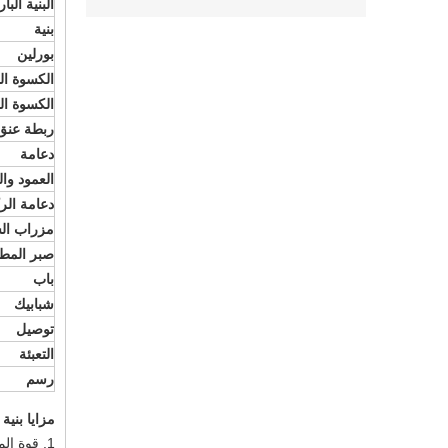
البنية الب
بنية
بورلين
الكسوة ا
الكسوة ال
ربطة عنق
دعامة
العمود وا
دعامة الر
مزراب ا
صبر المط
باب
شبابيك
توصيل
التعبئة
رسم
مزايا بنية
1. قوة المواد العالية