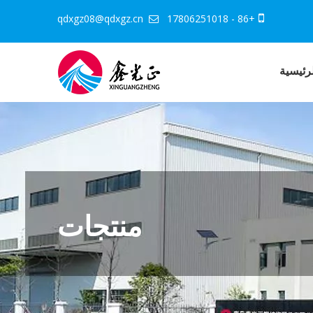
qdxgz08@qdxgz.cn
+86 - 17806251018


رئيسية
منتجات