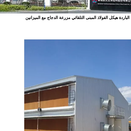
ة الباردة هيكل الفولاذ المبنى التلقائي مزرعة الدجاج مع الميزانين