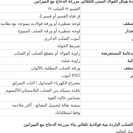
اردة هيكل الفولاذ المبنى التلقائي مزرعة الدجاج مع الميزانين
القسم H الصلب H
ق قناة القسم أو قسم Z
لسقف
لوحة شطيرة أو ورقة فولاذية مموجة مع بطانية
جدار
لوحة شطيرة أو ورقة الصلب المموج
أنبوب الصلب الدائري
شريط الجولة
لدعامة المستعرضة
زاوية الفولاذ أو مقطع الصلب أو الصلب
كبة
زاوية صلبة
لسقف
ورقة الصلب المطلية بالألوان
ر
PVC أنبوب
مصراع الكهرباء المتداول / الباب المنزلق
نافذة سبيكة من الصلب البلاستيكي/الألمنيوم
مسامير عالية القوة
منصة نقالة لتحميل البضائع ، أكثر ملاءمة
وفقا لمتطلباتك
 الصلب الباردة بنية فولاذية تلقائي بناء مزرعة الدجاج مع الميزانين