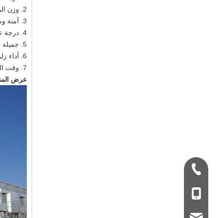
2. وزن المنزل الخفيف
3. آمنة وموثوقة
4. درجة عالية من الإنتاج الصناعي
5. جميلة وقابلة لإعادة الاستخدام
6. أداء زلزالي جيد
7. وقت البناء أقل / سرعة الانتصاب أكبر
عرض المن
+ 86-532-833067
+86 - 178062510
qdxgz08@qdxgz