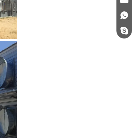
+86 - 178062510
steel.gulture.xg